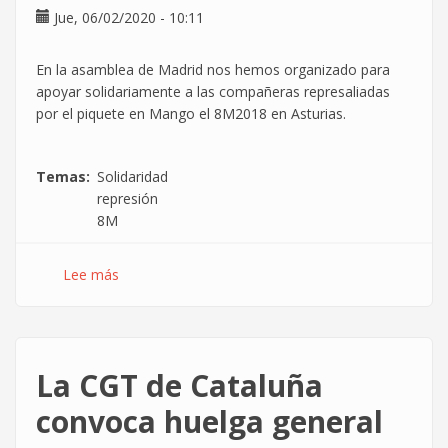
Jue, 06/02/2020 - 10:11
En la asamblea de Madrid nos hemos organizado para
apoyar solidariamente a las compañeras represaliadas
por el piquete en Mango el 8M2018 en Asturias.
Temas
Solidaridad
represión
8M
Lee más
sobre
Vuelve
el
aceite
solidario
La CGT de Cataluña
#YoTambienFuiPiquetera
convoca huelga general