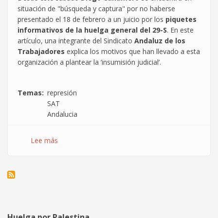
situación de "búsqueda y captura" por no haberse
presentado el 18 de febrero a un juicio por los
piquetes
informativos de la huelga general del 29-S
. En este
artículo, una integrante del Sindicato
Andaluz de los
Trabajadores
explica los motivos que han llevado a esta
organización a plantear la ’insumisión judicial’.
Temas
represión
SAT
Andalucia
Lee más
sobre
Diego
Cañamero
en
busca
y
captura
Huelga por Palestina