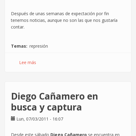
Después de unas semanas de expectación por fin
tenemos noticias, aunque no son las que nos gustaría
contar.
Temas
represión
Lee más
sobre
Telvent
se
niega
a
Diego Cañamero en
formar
la
busca y captura
mesa
electoral
Lun, 07/03/2011 - 16:07
Desde este sábado
Diego Cañamero
se encuentra en