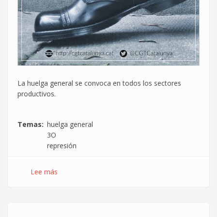
La huelga general se convoca en todos los sectores
productivos.
Temas
huelga general
3O
represión
Lee más
sobre
La
CGT
de
Cataluña