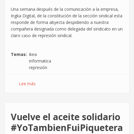
Junio
Una semana después de la comunicación a la empresa,
en
Ingka Digital, de la constitución de la sección sindical esta
Barcelona
responde de forma abyecta despidiendo a nuestra
por
compañera designada como delegada del sindicato en un
hechos
claro caso de represión sindical.
relacionados
con
la
Temas
ikea
lucha
informatica
sindical
represión
y
por
los
Lee más
sobre
derechos
Represión
sindical
en
IKEA
Vuelve el aceite solidario
informática
#YoTambienFuiPiquetera