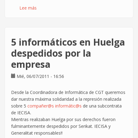
Lee más
sobre
Comunicado
de
solidaridad
con
5 informáticos en Huelga
los
manifestantes
despedidos por la
del
empresa
25S
Mié, 06/07/2011 - 16:56
Desde la Coordinadora de Informática de CGT queremos
dar nuestra máxima solidaridad a la represión realizada
sobre 5
compañer@s
informátic@s
de una subcontrata
de IECISA.
Mientras realizaban Huelga por sus derechos fueron
fulminantemente despedidos por Serikat. IECISA y
Generalitat responsables!!