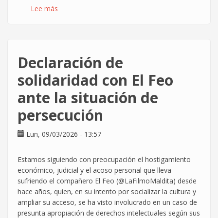
Lee más
sobre
El
Parlamento
Europeo
introduce
Declaración de
límites
al
solidaridad con El Feo
escaneo
ante la situación de
masivo
de
persecución
mensajes
y
Lun, 09/03/2026 - 13:57
refuerza
la
protección
Estamos siguiendo con preocupación el hostigamiento
del
económico, judicial y el acoso personal que lleva
secreto
sufriendo el compañero El Feo (@LaFilmoMaldita) desde
de
hace años, quien, en su intento por socializar la cultura y
las
ampliar su acceso, se ha visto involucrado en un caso de
comunicaciones
presunta apropiación de derechos intelectuales según sus