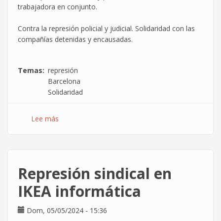
trabajadora en conjunto.
Contra la represión policial y judicial. Solidaridad con las
compañías detenidas y encausadas.
Temas
represión
Barcelona
Solidaridad
Lee más
sobre
Solidaridad
con
las
detenidas
Represión sindical en
los
días
IKEA informática
18
y
Dom, 05/05/2024 - 15:36
19