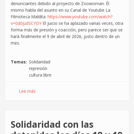
denunciantes debido al proyecto de Zoowoman. Él
mismo habla del asunto en su Canal de Youtube La
Filmoteca Maldita:
https://www.youtube.com/watch?
v=0d0judSCYDY
El juicio se ha aplazado varias veces, otra
forma más de presión y coacción, pero parece ser que se
hará finalmente el 9 de abril de 2026, justo dentro de un
mes.
Temas
Solidaridad
represión
cultura libre
Lee más
sobre
Declaración
de
solidaridad
con
Solidaridad con las
El
Feo