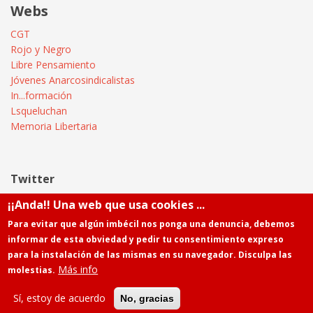
Webs
CGT
Rojo y Negro
Libre Pensamiento
Jóvenes Anarcosindicalistas
In...formación
Lsqueluchan
Memoria Libertaria
Twitter
¡¡Anda!! Una web que usa cookies ...
Tweets by @Informatica_CGT
Para evitar que algún imbécil nos ponga una denuncia, debemos
informar de esta obviedad y pedir tu consentimiento expreso
para la instalación de las mismas en su navegador. Disculpa las
Más info
molestias.
Powered by
Drupal
Contacto
Sí, estoy de acuerdo
No, gracias