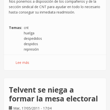
Nos ponemos a disposición de los compañeros y de la
sección sindical de CNT para ayudar en todo lo necesario
hasta conseguir su inmediata readmisión.
Temas
cnt
huelga
despedidos
despidos
represión
Lee más
sobre
5
informáticos
en
Huelga
Telvent se niega a
despedidos
por
formar la mesa electoral
la
empresa
Mar, 17/05/2011 - 17:04