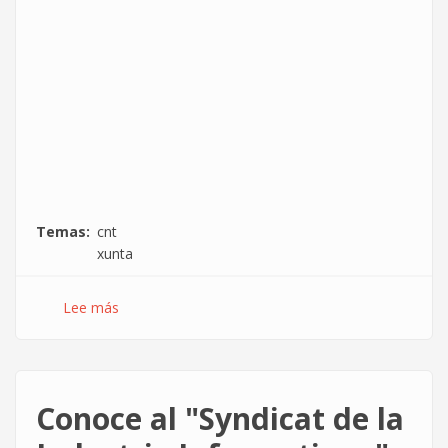
Temas
cnt
xunta
Lee más
sobre
Manifestación
26M
[VIDEO]:
STOP
Conoce al "Syndicat de la
despedimentos
STOP