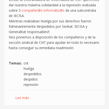
dar nuestra máxima solidaridad a la represión realizada
sobre 5
compañer@s
informátic@s
de una subcontrata
de IECISA.
Mientras realizaban Huelga por sus derechos fueron
fulminantemente despedidos por Serikat. IECISA y
Generalitat responsables!!
Nos ponemos a disposición de los compañeros y de la
sección sindical de CNT para ayudar en todo lo necesario
hasta conseguir su inmediata readmisión.
Temas
cnt
huelga
despedidos
despidos
represión
Lee más
sobre
5
informáticos