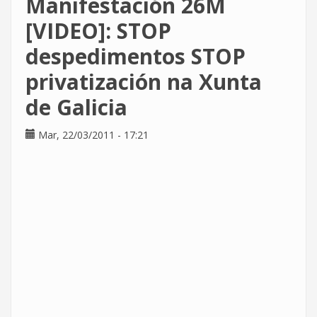
Manifestación 26M
de
CCOO
[VIDEO]: STOP
en
despedimentos STOP
Sermicro
ataca
privatización na Xunta
a
CNT-
de Galicia
AIT
Mar, 22/03/2011 - 17:21