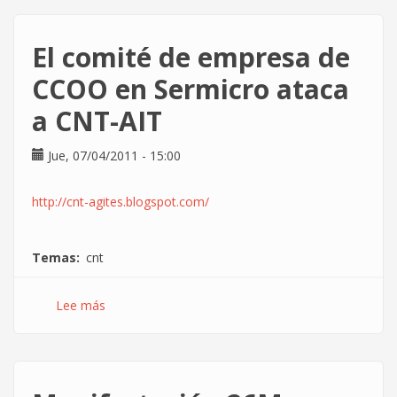
en
Huelga
El comité de empresa de
despedidos
por
CCOO en Sermicro ataca
la
a CNT-AIT
empresa
Jue, 07/04/2011 - 15:00
http://cnt-agites.blogspot.com/
Temas
cnt
Lee más
sobre
El
comité
de
empresa