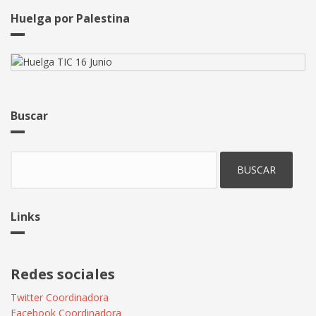
Industrie
Informatique"
Huelga por Palestina
de
la
CNT
Francesa
Buscar
Buscar
Links
Redes sociales
Twitter Coordinadora
Facebook Coordinadora