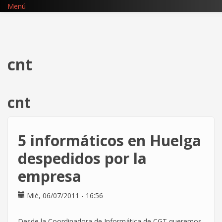
Pasar
Menú
al
contenido
principal
cnt
cnt
5 informáticos en Huelga
despedidos por la
empresa
Mié, 06/07/2011 - 16:56
Desde la Coordinadora de Informática de CGT queremos