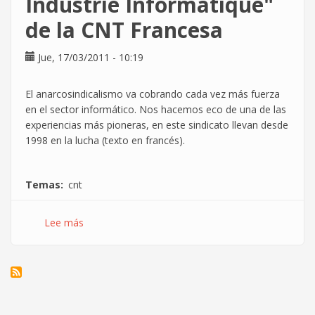
Industrie Informatique"
privatización
de la CNT Francesa
na
Xunta
de
Jue, 17/03/2011 - 10:19
Galicia
El anarcosindicalismo va cobrando cada vez más fuerza
en el sector informático. Nos hacemos eco de una de las
experiencias más pioneras, en este sindicato llevan desde
1998 en la lucha (texto en francés).
Temas
cnt
Lee más
sobre
Conoce
al
"Syndicat
de
la