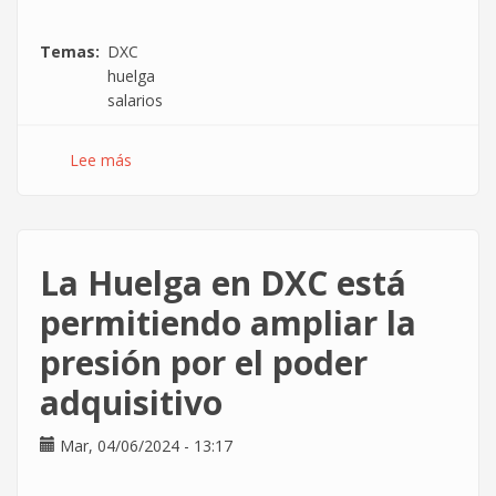
Temas
DXC
huelga
salarios
Lee más
sobre
Las
huelgas
en
DXC
La Huelga en DXC está
arrancan
primeros
permitiendo ampliar la
avances
presión por el poder
en
el
adquisitivo
poder
adquisitivo,
Mar, 04/06/2024 - 13:17
aunque
insuficientes