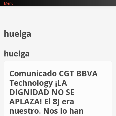
Pasar
Menú
al
contenido
principal
huelga
huelga
Comunicado CGT BBVA
Technology ¡LA
DIGNIDAD NO SE
APLAZA! El 8J era
nuestro. Nos lo han