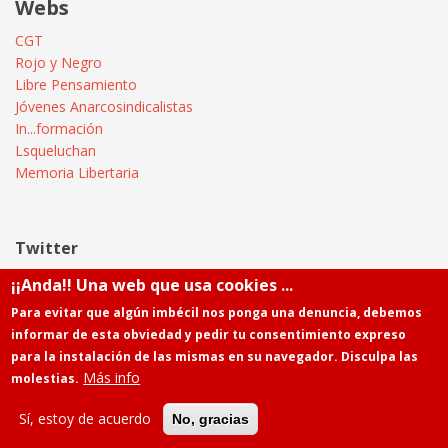
Webs
CGT
Rojo y Negro
Libre Pensamiento
Jóvenes Anarcosindicalistas
In...formación
Lsqueluchan
Memoria Libertaria
Twitter
¡¡Anda!! Una web que usa cookies ...
Tweets by @Informatica_CGT
Para evitar que algún imbécil nos ponga una denuncia, debemos
informar de esta obviedad y pedir tu consentimiento expreso
para la instalación de las mismas en su navegador. Disculpa las
Más info
molestias.
Powered by
Drupal
Contacto
Sí, estoy de acuerdo
No, gracias
Menú