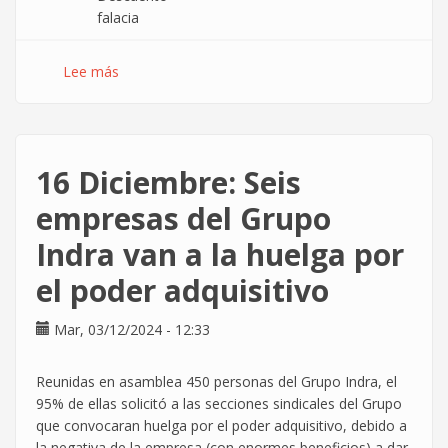
falacia
Lee más
sobre
El
truco
de
las
16 Diciembre: Seis
empresas
con
empresas del Grupo
el
Indra van a la huelga por
descuento
de
el poder adquisitivo
Huelga
Mar, 03/12/2024 - 12:33
Reunidas en asamblea 450 personas del Grupo Indra, el
95% de ellas solicitó a las secciones sindicales del Grupo
que convocaran huelga por el poder adquisitivo, debido a
la negativa de la empresa (con enormes beneficios) a dar