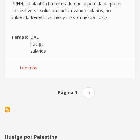
CGT
RRHH. La plantilla ha reiterado que la pérdida de poder
adquisitivo se soluciona actualizando salarios, no
subiendo beneficios más y más a nuestra costa.
Temas
DXC
huelga
salarios
Lee más
sobre
Cuarto
día
de
Página 1
Siguiente
››
huelga
Paginación
página
ante
la
pasividad
de
directivos
Huelga por Palestina
sin