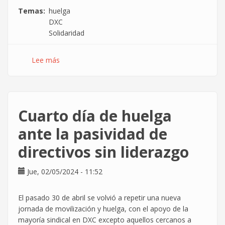
Temas
huelga
DXC
Solidaridad
Lee más
sobre
Comunicado
de
apoyo
a
Cuarto día de huelga
la
huelga
ante la pasividad de
de
directivos sin liderazgo
DXC
de
la
Jue, 02/05/2024 - 11:52
Coordinadora
de
El pasado 30 de abril se volvió a repetir una nueva
Informática
jornada de movilización y huelga, con el apoyo de la
de
mayoría sindical en DXC excepto aquellos cercanos a