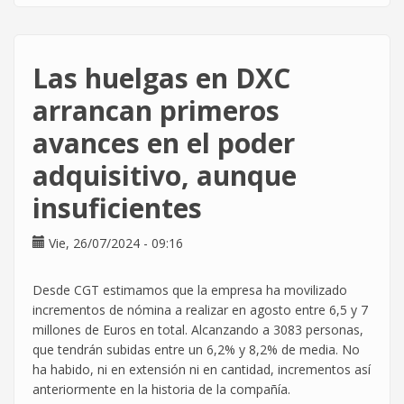
21.585€
entre
la
Las huelgas en DXC
plantilla
de
arrancan primeros
DXC
avances en el poder
como
Caja
adquisitivo, aunque
de
Resistencia
insuficientes
Vie, 26/07/2024 - 09:16
Desde CGT estimamos que la empresa ha movilizado
incrementos de nómina a realizar en agosto entre 6,5 y 7
millones de Euros en total. Alcanzando a 3083 personas,
que tendrán subidas entre un 6,2% y 8,2% de media. No
ha habido, ni en extensión ni en cantidad, incrementos así
anteriormente en la historia de la compañía.