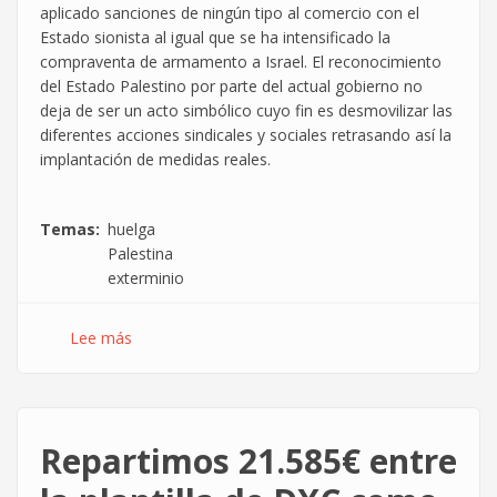
aplicado sanciones de ningún tipo al comercio con el
Estado sionista al igual que se ha intensificado la
compraventa de armamento a Israel. El reconocimiento
del Estado Palestino por parte del actual gobierno no
deja de ser un acto simbólico cuyo fin es desmovilizar las
diferentes acciones sindicales y sociales retrasando así la
implantación de medidas reales.
Temas
huelga
Palestina
exterminio
Lee más
sobre
27S
–
Huelga
General
Repartimos 21.585€ entre
por
Palestina