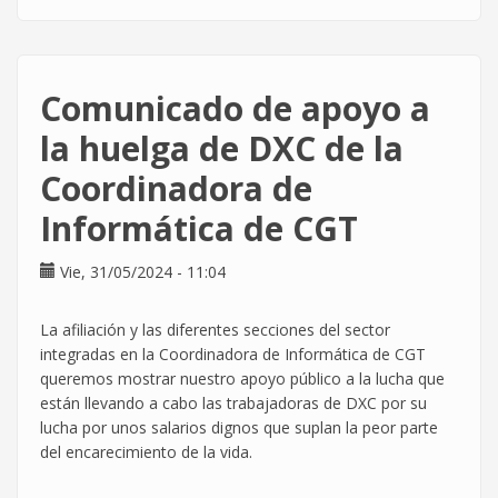
La
Huelga
en
DXC
Comunicado de apoyo a
está
permitiendo
la huelga de DXC de la
ampliar
Coordinadora de
la
presión
Informática de CGT
por
el
Vie, 31/05/2024 - 11:04
poder
adquisitivo
La afiliación y las diferentes secciones del sector
integradas en la Coordinadora de Informática de CGT
queremos mostrar nuestro apoyo público a la lucha que
están llevando a cabo las trabajadoras de DXC por su
lucha por unos salarios dignos que suplan la peor parte
del encarecimiento de la vida.