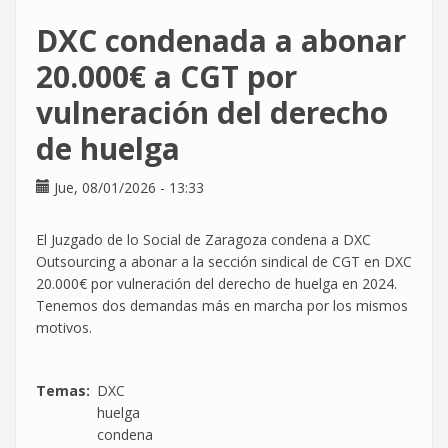
Technology
DXC condenada a abonar
¡LA
DIGNIDAD
20.000€ a CGT por
NO
vulneración del derecho
SE
APLAZA!
de huelga
El
8J
Jue, 08/01/2026 - 13:33
era
nuestro.
Nos
El Juzgado de lo Social de Zaragoza condena a DXC
lo
Outsourcing a abonar a la sección sindical de CGT en DXC
han
20.000€ por vulneración del derecho de huelga en 2024.
quitado
Tenemos dos demandas más en marcha por los mismos
sin
motivos.
preguntar.
Temas
DXC
huelga
condena