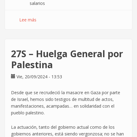
salarios
Lee más
sobre
16
Diciembre:
Seis
empresas
27S – Huelga General por
del
Grupo
Palestina
Indra
van
Vie, 20/09/2024 - 13:53
a
la
Desde que se recrudeció la masacre en Gaza por parte
huelga
de Israel, hemos sido testigos de multitud de actos,
por
manifestaciones, acampadas… en solidaridad con el
el
pueblo palestino.
poder
adquisitivo
La actuación, tanto del gobierno actual como de los
gobiernos anteriores, está siendo vergonzosa; no se han