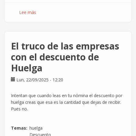
Lee más
sobre
DXC
condenada
a
abonar
El truco de las empresas
20.000€
a
con el descuento de
CGT
Huelga
por
vulneración
del
Lun, 22/09/2025 - 12:20
derecho
de
Intentan que cuando leas en tu nómina el descuento por
huelga
huelga creas que esa es la cantidad que dejas de recibir.
Pues no.
Temas
huelga
Descuento