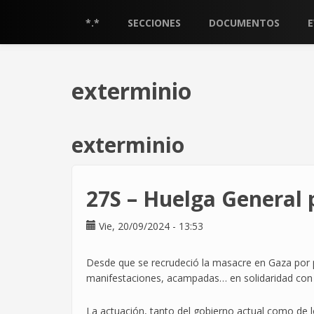
Pasar
al
*.*
SECCIONES
DOCUMENTOS
contenido
principal
exterminio
exterminio
27S – Huelga General 
Vie, 20/09/2024 - 13:53
Desde que se recrudeció la masacre en Gaza por p
manifestaciones, acampadas… en solidaridad con e
La actuación, tanto del gobierno actual como de 