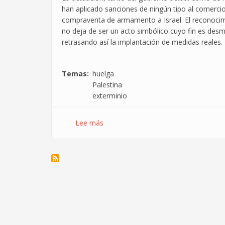
han aplicado sanciones de ningún tipo al comercio 
compraventa de armamento a Israel. El reconocimi
no deja de ser un acto simbólico cuyo fin es desmov
retrasando así la implantación de medidas reales.
Temas
huelga
Palestina
exterminio
Lee más
sobre
27S
–
Huelga
General
por
Palestina