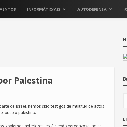
EVENTOS
INFORMÁTIC(A)S
AUTODEFENSA
¡
H
por Palestina
B
B
arte de Israel, hemos sido testigos de multitud de actos,
l pueblo palestino.
L
los gobiernos anteriores, está siendo vergonzosa; no se