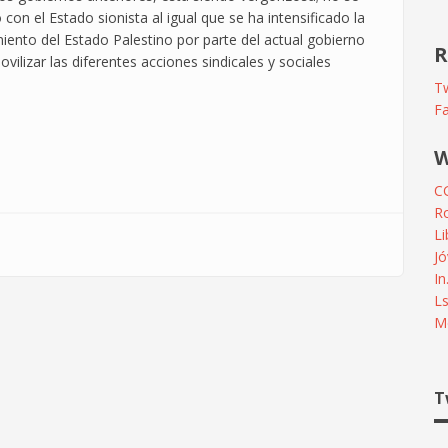
con el Estado sionista al igual que se ha intensificado la
ento del Estado Palestino por parte del actual gobierno
R
ilizar las diferentes acciones sindicales y sociales
Tw
F
W
C
R
L
Jó
In
L
Me
T