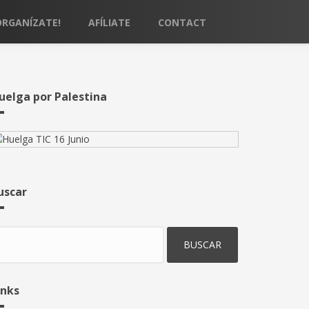
ORGANÍZATE!
AFÍLIATE
CONTACT
uelga por Palestina
uscar
uscar
inks