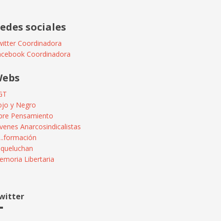
edes sociales
itter Coordinadora
acebook Coordinadora
ebs
GT
ojo y Negro
ibre Pensamiento
venes Anarcosindicalistas
...formación
squeluchan
moria Libertaria
witter