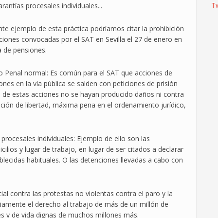
T
antías procesales individuales...
te ejemplo de esta práctica podríamos citar la prohibición
ciones convocadas por el SAT en Sevilla el 27 de enero en
a de pensiones.
o Penal normal: Es común para el SAT que acciones de
es en la vía pública se salden con peticiones de prisión
lo de estas acciones no se hayan producido daños ni contra
ación de libertad, máxima pena en el ordenamiento jurídico,
procesales individuales: Ejemplo de ello son las
ios y lugar de trabajo, en lugar de ser citados a declarar
ablecidas habituales. O las detenciones llevadas a cabo con
ial contra las protestas no violentas contra el paro y la
riamente el derecho al trabajo de más de un millón de
es y de vida dignas de muchos millones más.