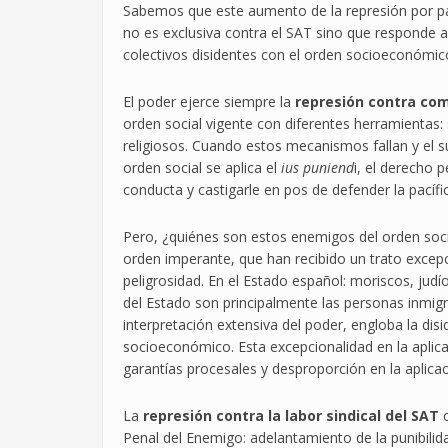
Sabemos que este aumento de la represión por par
no es exclusiva contra el SAT sino que responde a
colectivos disidentes con el orden socioeconómic
El poder ejerce siempre la
represión contra co
orden social vigente con diferentes herramientas: s
religiosos. Cuando estos mecanismos fallan y el s
orden social se aplica el
ius puniend
i, el derecho p
conducta y castigarle en pos de defender la pacífic
Pero, ¿quiénes son estos enemigos del orden soci
orden imperante, que han recibido un trato excep
peligrosidad. En el Estado español: moriscos, judí
del Estado son principalmente las personas inmigr
interpretación extensiva del poder, engloba la disi
socioeconómico. Esta excepcionalidad en la aplica
garantías procesales y desproporción en la aplicac
La
represión contra la labor sindical del SAT
c
Penal del Enemigo: adelantamiento de la punibili