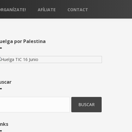
ORGANÍZATE!
AFÍLIATE
CONTACT
uelga por Palestina
uscar
uscar
inks