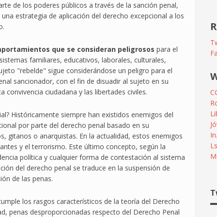
te de los poderes públicos a través de la sanción penal,
 una estrategia de aplicación del derecho excepcional a los
R
o.
Tw
mportamientos que se consideran peligrosos
para el
F
istemas familiares, educativos, laborales, culturales,
ujeto "rebelde" sigue considerándose un peligro para el
W
enal sancionador, con el fin de disuadir al sujeto en su
a convivencia ciudadana y las libertades civiles.
C
R
L
al? Históricamente siempre han existidos enemigos del
Jó
cional por parte del derecho penal basado en su
In
os, gitanos o anarquistas. En la actualidad, estos enemigos
L
antes y el terrorismo. Este último concepto, según la
Me
dencia política y cualquier forma de contestación al sistema
ción del derecho penal se traduce en la suspensión de
ión de las penas.
T
umple los rasgos característicos de la teoría del Derecho
dad, penas desproporcionadas respecto del Derecho Penal