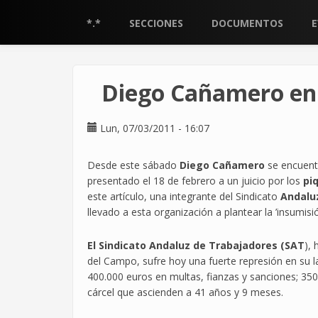
Pasar
al
*.*
SECCIONES
DOCUMENTOS
contenido
principal
Diego Cañamero en 
Lun, 07/03/2011 - 16:07
Desde este sábado
Diego Cañamero
se encuentr
presentado el 18 de febrero a un juicio por los
piq
este artículo, una integrante del Sindicato
Andalu
llevado a esta organización a plantear la ’insumisión
El Sindicato Andaluz de Trabajadores (SAT
),
del Campo, sufre hoy una fuerte represión en su l
400.000 euros en multas, fianzas y sanciones; 35
cárcel que ascienden a 41 años y 9 meses.