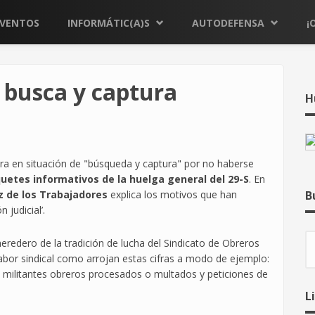
EVENTOS
INFORMÁTIC(A)S
AUTODEFENSA
¡
busca y captura
H
a en situación de "búsqueda y captura" por no haberse
uetes informativos de la huelga general del 29-S
. En
z de los Trabajadores
explica los motivos que han
B
 judicial’.
B
 heredero de la tradición de lucha del Sindicato de Obreros
abor sindical como arrojan estas cifras a modo de ejemplo:
0 militantes obreros procesados o multados y peticiones de
L