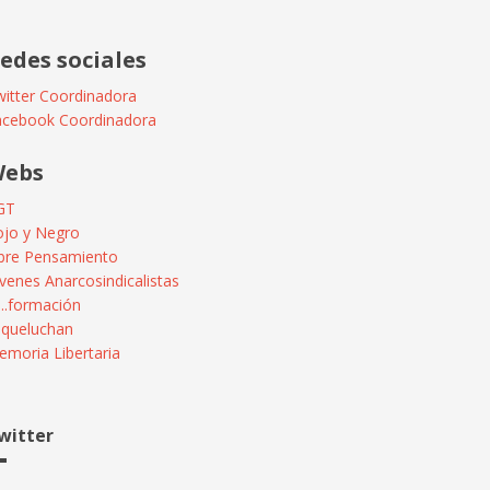
edes sociales
itter Coordinadora
acebook Coordinadora
ebs
GT
ojo y Negro
ibre Pensamiento
venes Anarcosindicalistas
...formación
squeluchan
moria Libertaria
witter