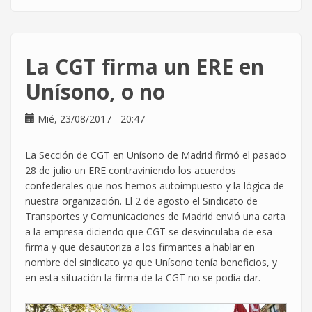
Cómo
te
afecta
como
La CGT firma un ERE en
persona
trabajadora
Unísono, o no
el
RDL
Mié, 23/08/2017 - 20:47
de
urgencia
La Sección de CGT en Unísono de Madrid firmó el pasado
del
28 de julio un ERE contraviniendo los acuerdos
Covid-
confederales que nos hemos autoimpuesto y la lógica de
19
nuestra organización. El 2 de agosto el Sindicato de
Transportes y Comunicaciones de Madrid envió una carta
a la empresa diciendo que CGT se desvinculaba de esa
firma y que desautoriza a los firmantes a hablar en
nombre del sindicato ya que Unísono tenía beneficios, y
en esta situación la firma de la CGT no se podía dar.