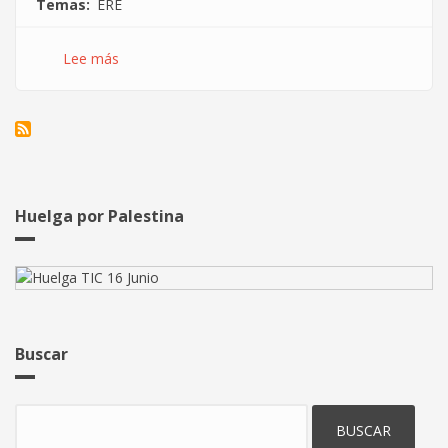
Temas
ERE
Lee más
sobre
El
Grupo
Atos
Origin
presenta
un
ERTE
Huelga por Palestina
para
tres
de
sus
empresas.
Buscar
Buscar