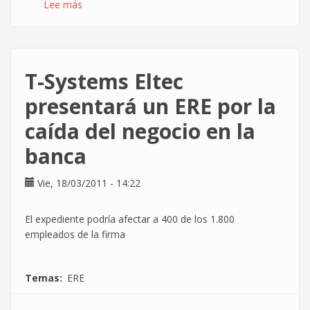
Lee más
sobre
[CNT]
NO
al
ERE
T-Systems Eltec
en
Panda
presentará un ERE por la
Security
caída del negocio en la
banca
Vie, 18/03/2011 - 14:22
El expediente podría afectar a 400 de los 1.800
empleados de la firma
Temas
ERE