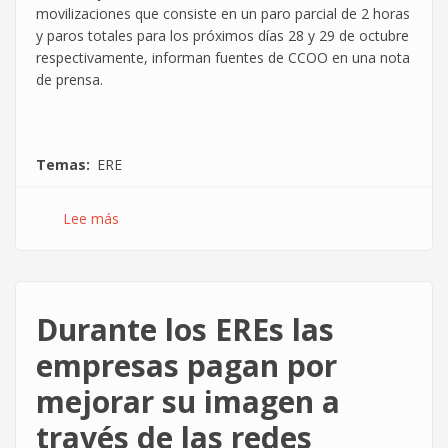
movilizaciones que consiste en un paro parcial de 2 horas
y paros totales para los próximos días 28 y 29 de octubre
respectivamente, informan fuentes de CCOO en una nota
de prensa.
Temas
ERE
Lee más
sobre
Huelga
contra
el
ERE
Durante los EREs las
en
Near
empresas pagan por
Technologies
mejorar su imagen a
Aragón
través de las redes