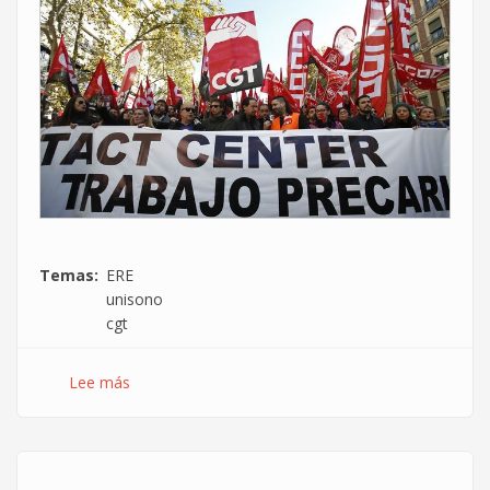
Temas
ERE
unisono
cgt
Lee más
sobre
La
CGT
firma
un