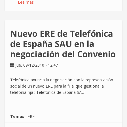
Lee más
sobre
T-
Systems
Eltec
presentará
Nuevo ERE de Telefónica
un
ERE
de España SAU en la
por
negociación del Convenio
la
caída
del
Jue, 09/12/2010 - 12:47
negocio
en
Telefónica anuncia la negociación con la representación
la
social de un nuevo ERE para la filial que gestiona la
banca
telefonía fija : Telefónica de España SAU.
Temas
ERE