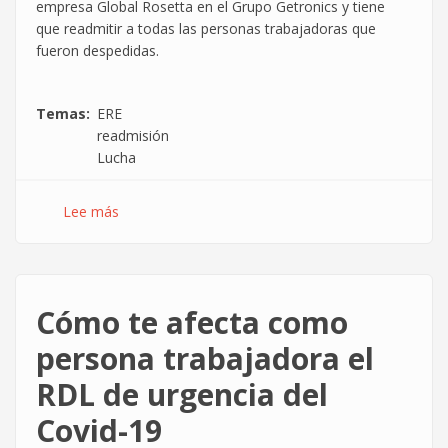
empresa Global Rosetta en el Grupo Getronics y tiene
que readmitir a todas las personas trabajadoras que
fueron despedidas.
Temas
ERE
readmisión
Lucha
Lee más
sobre
¡El
Despido
Colectivo
en
Cómo te afecta como
Global
Rosetta
persona trabajadora el
es
RDL de urgencia del
Nulo!
Covid-19