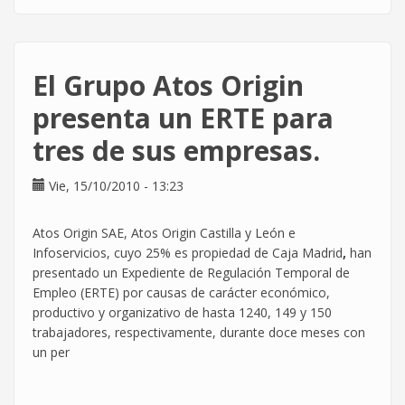
Durante
los
EREs
las
El Grupo Atos Origin
empresas
pagan
presenta un ERTE para
por
tres de sus empresas.
mejorar
su
imagen
Vie, 15/10/2010 - 13:23
a
través
Atos Origin SAE, Atos Origin Castilla y León e
de
Infoservicios, cuyo 25% es propiedad de Caja Madrid
,
han
las
presentado un Expediente de Regulación Temporal de
redes
Empleo (ERTE) por causas de carácter económico,
sociales
productivo y organizativo de hasta 1240, 149 y 150
trabajadores, respectivamente, durante doce meses con
un per