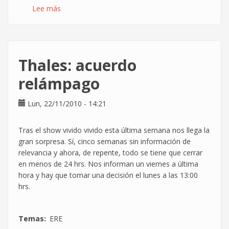
Lee más
sobre
Nuevo
ERE
de
Telefónica
Thales: acuerdo
de
España
relámpago
SAU
en
Lun, 22/11/2010 - 14:21
la
negociación
Tras el show vivido vivido esta última semana nos llega la
del
gran sorpresa. Sí, cinco semanas sin información de
Convenio
relevancia y ahora, de repente, todo se tiene que cerrar
en menos de 24 hrs. Nos informan un viernes a última
hora y hay que tomar una decisión el lunes a las 13:00
hrs.
Temas
ERE