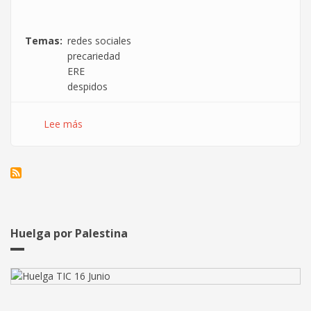
Temas
redes sociales
precariedad
ERE
despidos
Lee más
sobre
Durante
los
EREs
las
empresas
pagan
por
Huelga por Palestina
mejorar
su
imagen
a
través