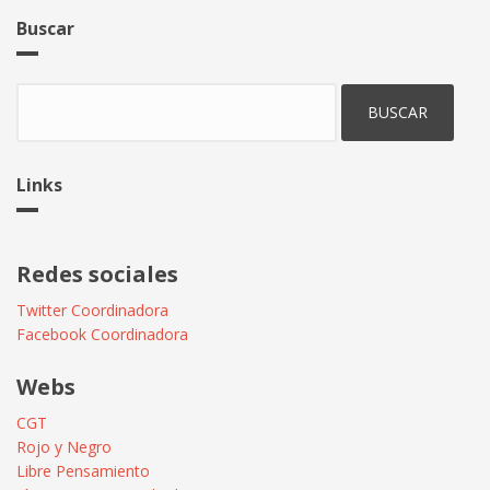
de
Buscar
las
redes
sociales
Buscar
Links
Redes sociales
Twitter Coordinadora
Facebook Coordinadora
Webs
CGT
Rojo y Negro
Libre Pensamiento