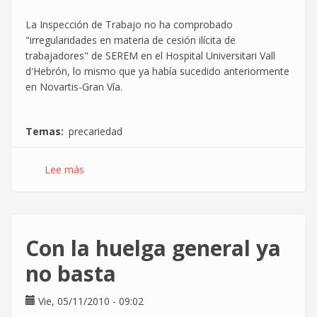
La Inspección de Trabajo no ha comprobado
"irregularidades en materia de cesión ilícita de
trabajadores" de SEREM en el Hospital Universitari Vall
d'Hebrón, lo mismo que ya había sucedido anteriormente
en Novartis-Gran Vía.
Temas
precariedad
Lee más
sobre
Resolución
de
la
Inspección
Con la huelga general ya
de
Trabajo
no basta
sobre
el
Vie, 05/11/2010 - 09:02
Hospital