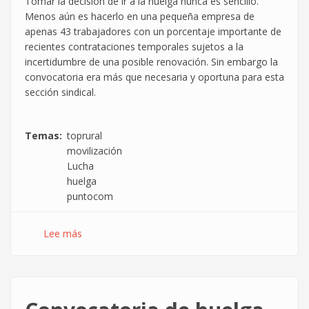
Tomar la decisión de ir a la huelga nunca es sencillo.
Menos aún es hacerlo en una pequeña empresa de
apenas 43 trabajadores con un porcentaje importante de
recientes contrataciones temporales sujetos a la
incertidumbre de una posible renovación. Sin embargo la
convocatoria era más que necesaria y oportuna para esta
sección sindical.
Temas
toprural
movilización
Lucha
huelga
puntocom
Lee más
sobre
Valoración
huelga
25
y