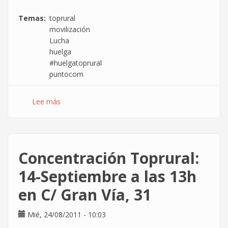
Temas
toprural
movilización
Lucha
huelga
#huelgatoprural
puntocom
Lee más
sobre
Convocatoria
de
huelga
en
Concentración Toprural:
Toprural
para
14-Septiembre a las 13h
los
en C/ Gran Vía, 31
días
25
y
Mié, 24/08/2011 - 10:03
26