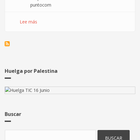
puntocom
Lee más
sobre
Trabajadores
de
Toprural
en
lucha
por
sueldos
Huelga por Palestina
dignos
y
contra
despidos
injustificados
Buscar
Buscar