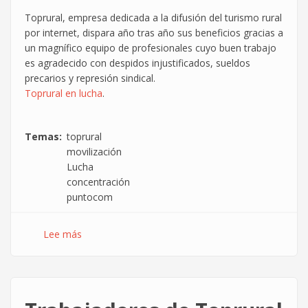
de
Toprural, empresa dedicada a la difusión del turismo rural
octubre
por internet, dispara año tras año sus beneficios gracias a
#huelgatoprural
un magnífico equipo de profesionales cuyo buen trabajo
es agradecido con despidos injustificados, sueldos
precarios y represión sindical.
Toprural en lucha
.
Temas
toprural
movilización
Lucha
concentración
puntocom
Lee más
sobre
Concentración
Toprural:
14-
Septiembre