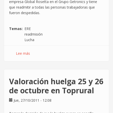
empresa Global Rosetta en el Grupo Getronics y tiene
que readmitir a todas las personas trabajadoras que
fueron despedidas.
Temas
ERE
readmisión
Lucha
Lee más
sobre
¡El
Despido
Colectivo
en
Valoración huelga 25 y 26
Global
Rosetta
de octubre en Toprural
es
Nulo!
Jue, 27/10/2011 - 12:08