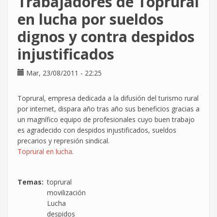
Trabajadores de Toprural
a
las
en lucha por sueldos
13h
dignos y contra despidos
en
C/
injustificados
Gran
Vía,
Mar, 23/08/2011 - 22:25
31
Toprural, empresa dedicada a la difusión del turismo rural
por internet, dispara año tras año sus beneficios gracias a
un magnífico equipo de profesionales cuyo buen trabajo
es agradecido con despidos injustificados, sueldos
precarios y represión sindical.
Toprural en lucha
.
Temas
toprural
movilización
Lucha
despidos