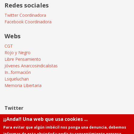
Redes sociales
Twitter Coordinadora
Facebook Coordinadora
Webs
CGT
Rojo y Negro
Libre Pensamiento
Jóvenes Anarcosindicalistas
In...formación
Lsqueluchan
Memoria Libertaria
Twitter
¡¡Anda!! Una web que usa cookies ...
Tweets by @Informatica_CGT
Para evitar que algún imbécil nos ponga una denuncia, debemos
informar de esta obviedad y pedir tu consentimiento expreso