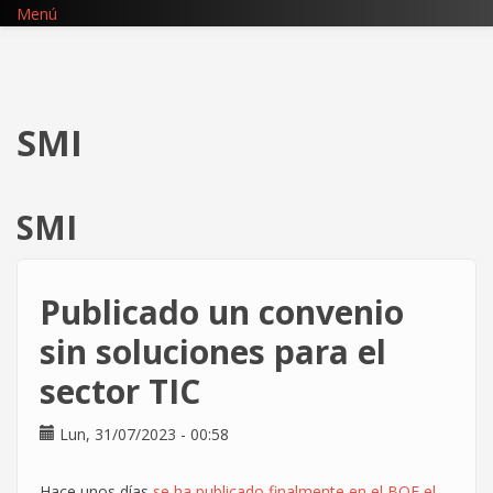
Pasar
Menú
al
contenido
principal
SMI
SMI
Publicado un convenio
sin soluciones para el
sector TIC
Lun, 31/07/2023 - 00:58
Hace unos días
se ha publicado finalmente en el BOE el