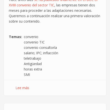
XVIII convenio del sector TIC
, las empresas tienen dos
meses para proceder a las adaptaciones necesarias.
Queremos a continuación realizar una primera valoración
sobre su contenido.
Temas
convenio
convenio TIC
convenio consultoría
salario; IPC; inflacción
teletrabajo
Antigüedad
horas extra
SMI
Lee más
sobre
Publicado
un
convenio
sin