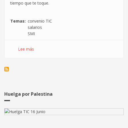
tiempo que te toque.
Temas
convenio TIC
salarios
SMI
Lee más
sobre
¿Se
cobra
mucho
en
informática?
Huelga por Palestina