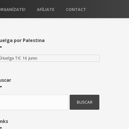
ORGANÍZATE!
AFÍLIATE
CONTACT
uelga por Palestina
uscar
uscar
inks