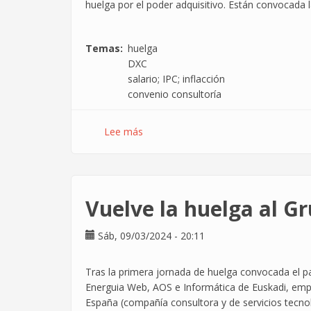
huelga por el poder adquisitivo. Están convocada 
Temas
huelga
DXC
salario; IPC; inflacción
convenio consultoría
Lee más
sobre
Convocados
7
días
de
Vuelve la huelga al G
Huelga
en
Sáb, 09/03/2024 - 20:11
la
consultora
DXC
Tras la primera jornada de huelga convocada el p
por
Energuia Web, AOS e Informática de Euskadi, emp
el
España (compañía consultora y de servicios tec