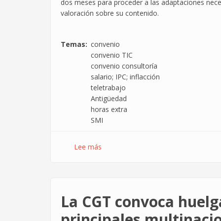
dos meses para proceder a las adaptaciones nece
valoración sobre su contenido.
Temas
convenio
convenio TIC
convenio consultoría
salario; IPC; inflacción
teletrabajo
Antigüedad
horas extra
SMI
Lee más
sobre
Publicado
un
convenio
sin
La CGT convoca huelga
soluciones
para
principales multinacio