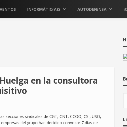
EVENTOS
INFORMÁTIC(A)S
AUTODEFENSA
¡
H
Huelga en la consultora
B
isitivo
B
las secciones sindicales de CGT, CNT, CCOO, CSI, USO,
L
o empresas del grupo han decidido convocar 7 días de