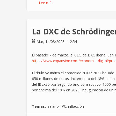
Lee más
sobre
Esto
es
lo
que
La DXC de Schrödinger:
te
va
Mar, 14/03/2023 - 12:54
a
subir
el
El pasado 7 de marzo, el CEO de DXC Iberia Juan 
sueldo
https://www.expansion.com/economia-digital/pro
con
el
El título ya indica el contenido “DXC: 2022 ha sid
nuevo
650 millones de euros. Incremento del 18% en un 
convenio
del IBEX35 por segundo año consecutivo. 1000 per
TIC.
por encima del 10% en 2023. Inauguración de un 
Nada.
O
casi
Temas
salario; IPC; inflacción