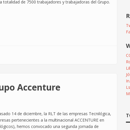
la totalidad de 7500 trabajadores y trabajadoras del Grupo.
R
Tw
F
W
C
R
L
Jó
In
rupo Accenture
L
Me
asado 14 de diciembre, la RLT de las empresas Tecnilógica,
T
resas pertenecientes a la multinacional ACCENTURE en
nológicos), hemos convocado una segunda jornada de