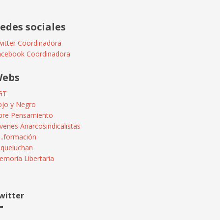
edes sociales
itter Coordinadora
acebook Coordinadora
ebs
GT
ojo y Negro
ibre Pensamiento
venes Anarcosindicalistas
...formación
squeluchan
moria Libertaria
witter