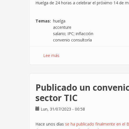
poder
Huelga de 24 horas a celebrar el próximo 14 de m
adquisitivo
Temas
huelga
accenture
salario; IPC; inflacción
convenio consultoría
Lee más
sobre
Vuelve
la
huelga
al
Publicado un convenio
Grupo
Accenture
sector TIC
Lun, 31/07/2023 - 00:58
Hace unos días
se ha publicado finalmente en el B