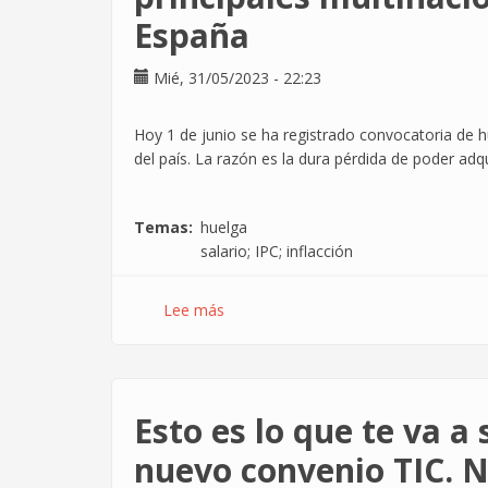
el
España
sector
TIC
Mié, 31/05/2023 - 22:23
Hoy 1 de junio se ha registrado convocatoria de hu
del país. La razón es la dura pérdida de poder adqu
Temas
huelga
salario; IPC; inflacción
Lee más
sobre
La
CGT
convoca
huelga
Esto es lo que te va a 
en
tres
nuevo convenio TIC. N
de