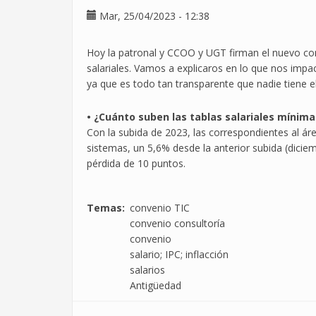
las
Mar, 25/04/2023 - 12:38
principales
multinacionales
Hoy la patronal y CCOO y UGT firman el nuevo con
del
salariales. Vamos a explicaros en lo que nos imp
sector
ya que es todo tan transparente que nadie tiene e
TIC
en
• ¿Cuánto suben las tablas salariales mínima
España
Con la subida de 2023, las correspondientes al áre
sistemas, un 5,6% desde la anterior subida (dicie
pérdida de 10 puntos.
Temas
convenio TIC
convenio consultoría
convenio
salario; IPC; inflacción
salarios
Antigüedad