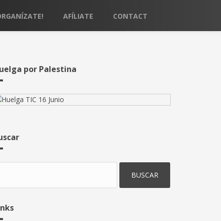
ORGANÍZATE!
AFÍLIATE
CONTACT
uelga por Palestina
uscar
uscar
inks