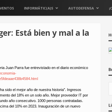
EVENTOS
INFORMÁTIC(A)S
AUTODEFENSA
¡
er: Está bien y mal a la
H
ia Juan Parra fue entrevistado en el diario económico
B
economia-
4e5fdeaae438b4584.html
B
 ha sido el mejor año de nuestra historia”. Ingresos
emento del 18% en un solo año. Mejor proveedor IT por
undo año consecutivo. 1000 personas contratadas.
L
encima del 10% en 2023. Inauguración de un nuevo