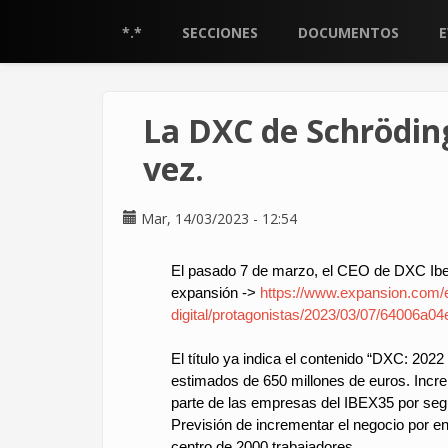
Pasar
al
*.*
SECCIONES
DOCUMENTOS
contenido
principal
La DXC de Schröding
vez.
Mar, 14/03/2023 - 12:54
El pasado 7 de marzo, el CEO de DXC Iber
expansión ->
https://www.expansion.com/
digital/protagonistas/2023/03/07/64006a0
El título ya indica el contenido “DXC: 2022
estimados de 650 millones de euros. Incr
parte de las empresas del IBEX35 por seg
Previsión de incrementar el negocio por 
centro de 2000 trabajadores.