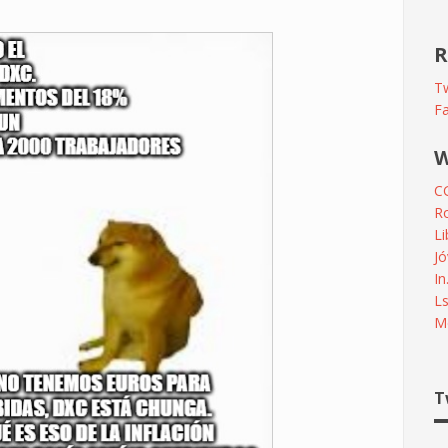
R
Tw
F
W
C
R
L
Jó
In
L
Me
T