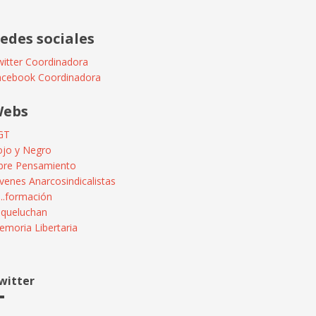
edes sociales
itter Coordinadora
acebook Coordinadora
ebs
GT
ojo y Negro
ibre Pensamiento
venes Anarcosindicalistas
...formación
squeluchan
moria Libertaria
witter