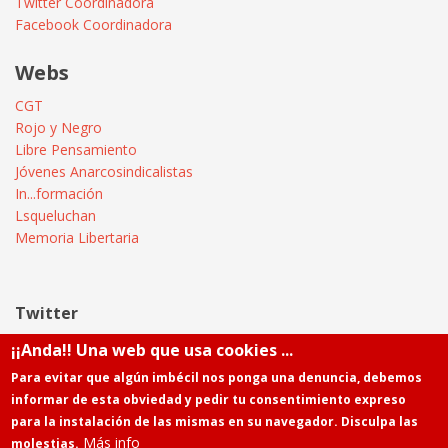
Twitter Coordinadora
Facebook Coordinadora
Webs
CGT
Rojo y Negro
Libre Pensamiento
Jóvenes Anarcosindicalistas
In...formación
Lsqueluchan
Memoria Libertaria
Twitter
¡¡Anda!! Una web que usa cookies ...
Tweets by @Informatica_CGT
Para evitar que algún imbécil nos ponga una denuncia, debemos
informar de esta obviedad y pedir tu consentimiento expreso
para la instalación de las mismas en su navegador. Disculpa las
Más info
molestias.
Powered by
Drupal