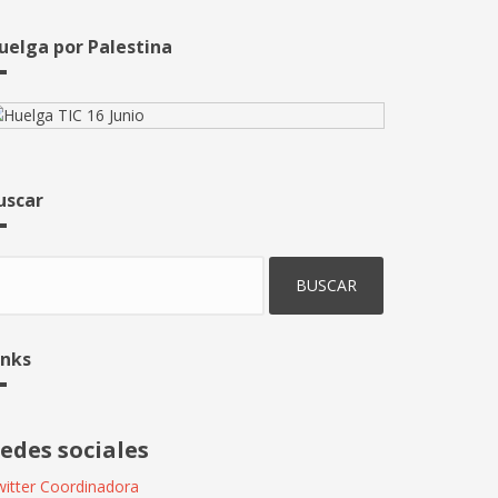
uelga por Palestina
uscar
uscar
inks
edes sociales
itter Coordinadora