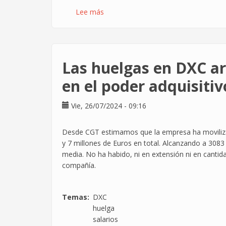
Lee más
sobre
Repartimos
21.585€
entre
la
Las huelgas en DXC a
plantilla
de
en el poder adquisitiv
DXC
como
Vie, 26/07/2024 - 09:16
Caja
de
Desde CGT estimamos que la empresa ha moviliza
Resistencia
y 7 millones de Euros en total. Alcanzando a 308
media. No ha habido, ni en extensión ni en cantida
compañía.
Temas
DXC
huelga
salarios