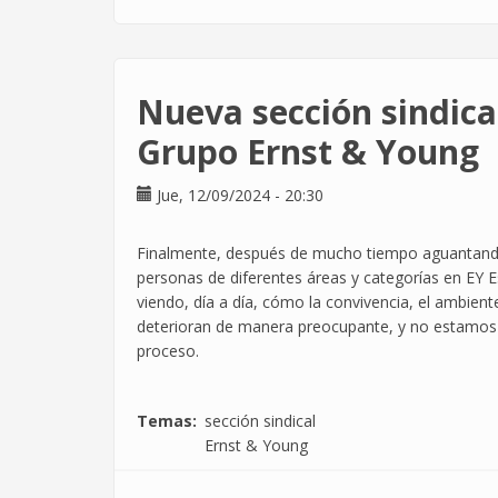
27S
–
Huelga
General
Nueva sección sindica
por
Palestina
Grupo Ernst & Young
Jue, 12/09/2024 - 20:30
Finalmente, después de mucho tiempo aguantando 
personas de diferentes áreas y categorías en EY
viendo, día a día, cómo la convivencia, el ambien
deterioran de manera preocupante, y no estamos d
proceso.
Temas
sección sindical
Ernst & Young