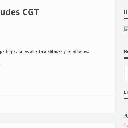
tudes CGT
H
B
rticipación es abierta a afiliades y no afiliades.
✨
B
L
R
Tw