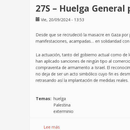
Juventudes
27S – Huelga General 
CGT
Vie, 20/09/2024 - 13:53
Desde que se recrudeció la masacre en Gaza por p
manifestaciones, acampadas… en solidaridad con e
La actuación, tanto del gobierno actual como de 
han aplicado sanciones de ningún tipo al comercio 
compraventa de armamento a Israel. El reconocimi
no deja de ser un acto simbólico cuyo fin es desmov
retrasando así la implantación de medidas reales.
Temas
huelga
Palestina
exterminio
Lee más
sobre