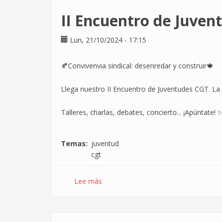
II Encuentro de Juven
Lun, 21/10/2024 - 17:15
🍂Convivenvia sindical: desenredar y construir🍁
Llega nuestro II Encuentro de Juventudes CGT. La pa
Talleres, charlas, debates, concierto... ¡Apúntate! 
Temas
juventud
cgt
Lee más
sobre
II
Encuentro
de