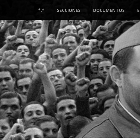
Pasar
al
*.*
SECCIONES
DOCUMENTOS
contenido
principal