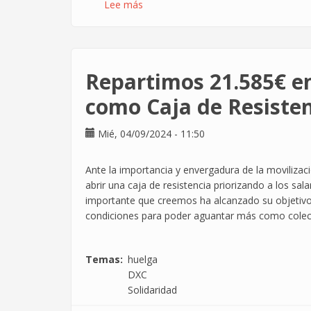
Lee más
sobre
Nueva
sección
sindical
en
Repartimos 21.585€ en
EY
Transforma
como Caja de Resiste
del
Grupo
Mié, 04/09/2024 - 11:50
Ernst
&
Ante la importancia y envergadura de la moviliza
Young
abrir una caja de resistencia priorizando a los s
importante que creemos ha alcanzado su objetivo 
condiciones para poder aguantar más como colec
Temas
huelga
DXC
Solidaridad