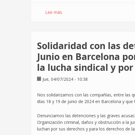
Lee más
sobre
Las
huelgas
en
DXC
Solidaridad con las de
arrancan
primeros
Junio en Barcelona po
avances
la lucha sindical y po
en
el
poder
Jue, 04/07/2024 - 10:38
adquisitivo,
aunque
Nos solidarizamos con las compañías, entre las 
insuficientes
días 18 y 19 de junio de 2024 en Barcelona y que 
Denunciamos las detenciones y las graves acusaci
Organización criminal, daños y obstrucción a la ju
luchan por sus derechos y para los derechos de la