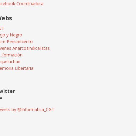
acebook Coordinadora
ebs
GT
ojo y Negro
ibre Pensamiento
venes Anarcosindicalistas
...formación
squeluchan
moria Libertaria
witter
weets by @Informatica_CGT