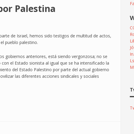
F
por Palestina
W
C
R
arte de Israel, hemos sido testigos de multitud de actos,
L
l pueblo palestino.
Jó
In
los gobiernos anteriores, está siendo vergonzosa; no se
L
con el Estado sionista al igual que se ha intensificado la
Me
ento del Estado Palestino por parte del actual gobierno
ilizar las diferentes acciones sindicales y sociales
T
T