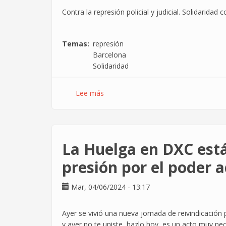
Contra la represión policial y judicial. Solidarida
Temas
represión
Barcelona
Solidaridad
Lee más
sobre
Solidaridad
con
las
detenidas
La Huelga en DXC está
los
días
presión por el poder a
18
y
Mar, 04/06/2024 - 13:17
19
Junio
Ayer se vivió una nueva jornada de reivindicación 
en
y ayer no te uniste, hazlo hoy, es un acto muy n