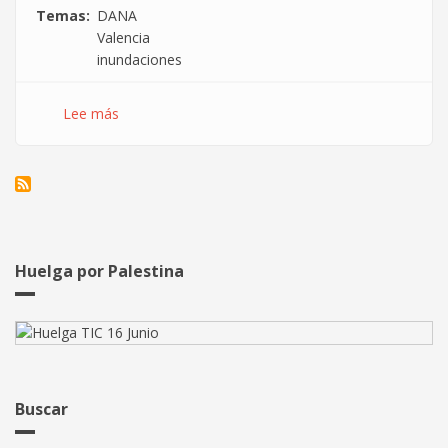
Temas
DANA
Valencia
inundaciones
Lee más
sobre
La
CGT
se
moviliza
en
apoyo
a
Huelga por Palestina
la
población
damnificada
por
la
DANA
Buscar