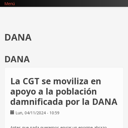
Pasar
Menú
al
contenido
principal
DANA
DANA
La CGT se moviliza en
apoyo a la población
damnificada por la DANA
Lun, 04/11/2024 - 10:59
Antes que nada queremos enviar un enorme abrazo