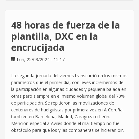
despide
por
reclamar
48 horas de fuerza de la
ir
al
plantilla, DXC en la
baño
encrucijada
sin
que
se
Lun, 25/03/2024 - 12:17
descuente
de
La segunda jornada del viernes transcurrió en los mismos
la
parámetros que el primer día, con leves incrementos de
jornada
la participación en algunas ciudades y pequeña bajada en
laboral
otras pero siempre en el mismo volumen global del 70%
de participación. Se repitieron las movilizaciones de
centenares de huelguistas por primera vez en A Coruña,
también en Barcelona, Madrid, Zaragoza o León.
Mención especial a Avilés donde el mal tiempo no fue
obstáculo para que los y las compañeras se hicieran oir.