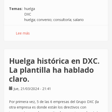
Temas
huelga
DXC
huelga; convenio; consultoría; salario
Lee más
sobre
48
horas
de
fuerza
Huelga histórica en DXC.
de
la
La plantilla ha hablado
plantilla,
claro.
DXC
en
la
Jue, 21/03/2024 - 21:41
encrucijada
Por primera vez, 5 de las 6 empresas del Grupo DXC (la
otra empresa es donde están los directivos con