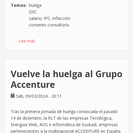
Temas
huelga
DXC
salario; IPC; inflacción
convenio consultoría
Lee más
sobre
Convocados
7
días
de
Vuelve la huelga al Grupo
Huelga
en
Accenture
la
consultora
Sáb, 09/03/2024 - 20:11
DXC
por
Tras la primera jornada de huelga convocada el pasado
el
14 de diciembre, la RLT de las empresas Tecnilógica,
poder
Energuia Web, AOS e Informática de Euskadi, empresas
adquisitivo
pertenecientes a la multinacional ACCENTURE en España