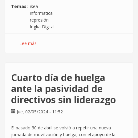
Temas
ikea
informatica
represión
Ingka Digital
Lee más
sobre
Represión
sindical
en
IKEA
Cuarto día de huelga
informática
ante la pasividad de
directivos sin liderazgo
Jue, 02/05/2024 - 11:52
El pasado 30 de abril se volvió a repetir una nueva
jornada de movilización y huelga, con el apoyo de la