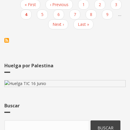
las
Primera
« First
Página
‹ Previous
Page
1
Page
2
Page
3
reivindicaciones
Paginación
página
anterior
por
Página
4
Page
5
Page
6
Page
7
Page
8
Page
9
…
el
actual
Siguiente
Next ›
Última
Last »
poder
página
página
adquisitivo,
ahora
Avanade.
Huelga por Palestina
Buscar
Buscar