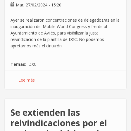
Mar, 27/02/2024 - 15:20
Ayer se realizaron concentraciones de delegados/as en la
inauguración del Mobile World Congress y frente al
Ayuntamiento de Avilés, para visibilizar la justa
reivindicación de la plantilla de DXC: No podemos
apretarnos más el cinturón.
Temas
DXC
Lee más
sobre
La
reivindicación
por
el
Se extienden las
poder
adquisitivo
reivindicaciones por el
se