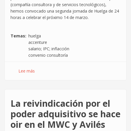
(compañía consultora y de servicios tecnológicos),
hemos convocado una segunda jornada de Huelga de 24
horas a celebrar el próximo 14 de marzo.
Temas
huelga
accenture
salario; IPC; inflacción
convenio consultoría
Lee más
sobre
Vuelve
la
huelga
al
La reivindicación por el
Grupo
Accenture
poder adquisitivo se hace
oir en el MWC y Avilés