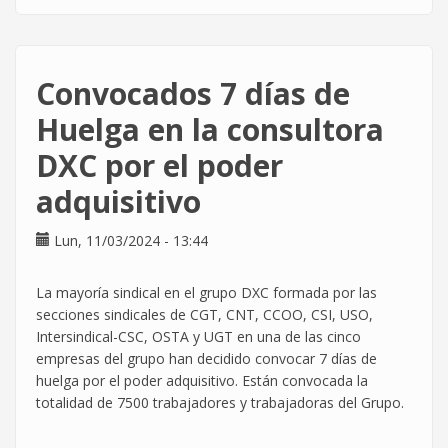
Huelga
histórica
en
DXC.
Convocados 7 días de
La
plantilla
Huelga en la consultora
ha
DXC por el poder
hablado
claro.
adquisitivo
Lun, 11/03/2024 - 13:44
La mayoría sindical en el grupo DXC formada por las
secciones sindicales de CGT, CNT, CCOO, CSI, USO,
Intersindical-CSC, OSTA y UGT en una de las cinco
empresas del grupo han decidido convocar 7 días de
huelga por el poder adquisitivo. Están convocada la
totalidad de 7500 trabajadores y trabajadoras del Grupo.