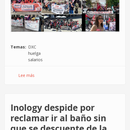
Temas
DXC
huelga
salarios
Lee más
sobre
Nuevo
golpe
de
mano
Inology despide por
de
la
reclamar ir al baño sin
plantilla
que se descuente de la
en