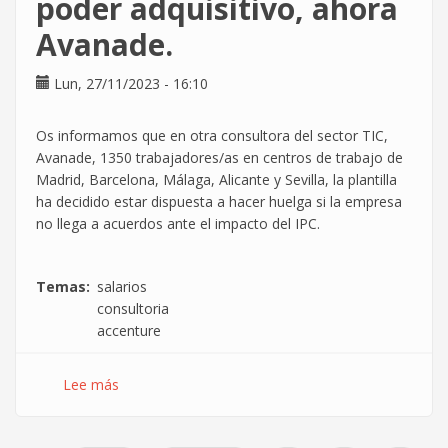
poder adquisitivo, ahora
hace
oir
Avanade.
en
el
Lun, 27/11/2023 - 16:10
MWC
y
Avilés
Os informamos que en otra consultora del sector TIC,
Avanade, 1350 trabajadores/as en centros de trabajo de
Madrid, Barcelona, Málaga, Alicante y Sevilla, la plantilla
ha decidido estar dispuesta a hacer huelga si la empresa
no llega a acuerdos ante el impacto del IPC.
Temas
salarios
consultoria
accenture
Lee más
sobre
Se
extienden