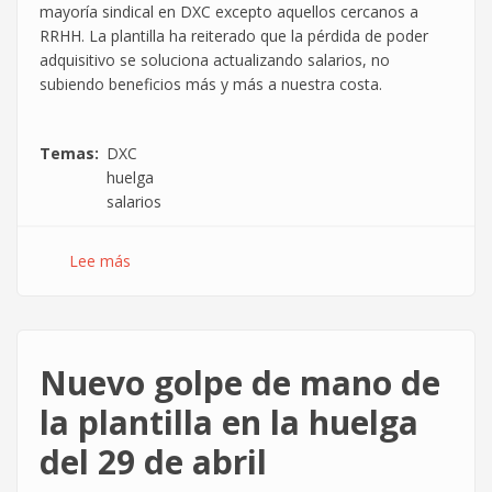
mayoría sindical en DXC excepto aquellos cercanos a
RRHH. La plantilla ha reiterado que la pérdida de poder
adquisitivo se soluciona actualizando salarios, no
subiendo beneficios más y más a nuestra costa.
Temas
DXC
huelga
salarios
Lee más
sobre
Cuarto
día
de
huelga
Nuevo golpe de mano de
ante
la
la plantilla en la huelga
pasividad
del 29 de abril
de
directivos