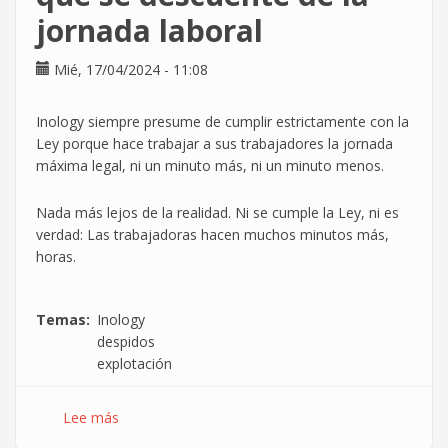
la
jornada laboral
huelga
del
Mié, 17/04/2024 - 11:08
29
de
abril
Inology siempre presume de cumplir estrictamente con la
Ley porque hace trabajar a sus trabajadores la jornada
máxima legal, ni un minuto más, ni un minuto menos.
Nada más lejos de la realidad. Ni se cumple la Ley, ni es
verdad: Las trabajadoras hacen muchos minutos más,
horas.
Temas
Inology
despidos
explotación
Lee más
sobre
Inology