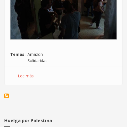
Temas
Amazon
Solidaridad
Lee más
sobre
Resumen
de
la
Fiesta
de
apoyo
a
Huelga por Palestina
#HuelgaAmazon