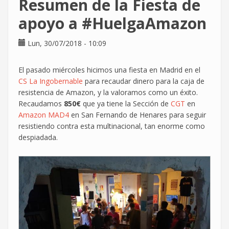
Resumen de la Fiesta de
denuncia!
apoyo a #HuelgaAmazon
Lun, 30/07/2018 - 10:09
El pasado miércoles hicimos una fiesta en Madrid en el
CS La Ingobernable
para recaudar dinero para la caja de
resistencia de Amazon, y la valoramos como un éxito.
Recaudamos
850€
que ya tiene la Sección de
CGT
en
Amazon MAD4
en San Fernando de Henares para seguir
resistiendo contra esta multinacional, tan enorme como
despiadada.