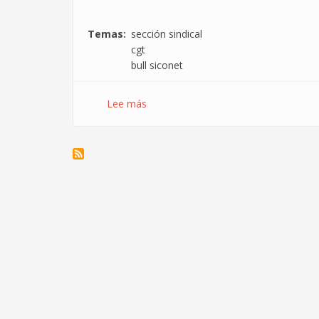
Temas
sección sindical
cgt
bull siconet
Lee más
sobre
Constituida
Sección
Sindical
de
CGT
en
Bull
Siconet