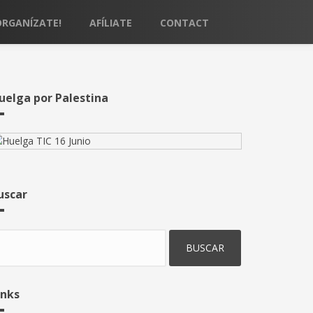
ORGANÍZATE!
AFÍLIATE
CONTACT
uelga por Palestina
uscar
uscar
inks