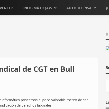
EVENTOS
INFORMÁTIC(A)S
AUTODEFENSA
¡
H
ndical de CGT en Bull
B
B
 informático poseemos el poco valorable mérito de ser
L
indicación de derechos laborales.