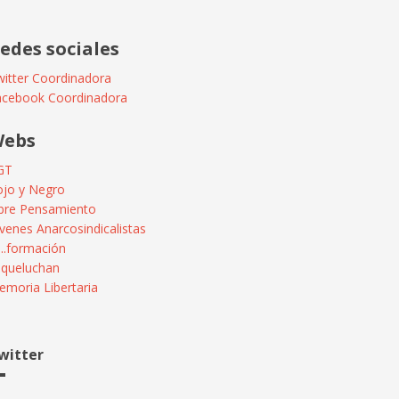
edes sociales
itter Coordinadora
acebook Coordinadora
ebs
GT
ojo y Negro
ibre Pensamiento
venes Anarcosindicalistas
...formación
squeluchan
moria Libertaria
witter