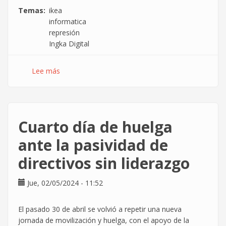
Temas
ikea
informatica
represión
Ingka Digital
Lee más
sobre
Represión
sindical
en
IKEA
Cuarto día de huelga
informática
ante la pasividad de
directivos sin liderazgo
Jue, 02/05/2024 - 11:52
El pasado 30 de abril se volvió a repetir una nueva
jornada de movilización y huelga, con el apoyo de la