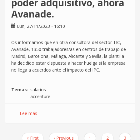
poder adquisitivo, ahora
hace
oir
Avanade.
en
el
Lun, 27/11/2023 - 16:10
MWC
y
Avilés
Os informamos que en otra consultora del sector TIC,
Avanade, 1350 trabajadores/as en centros de trabajo de
Madrid, Barcelona, Málaga, Alicante y Sevilla, la plantilla
ha decidido estar dispuesta a hacer huelga si la empresa
no llega a acuerdos ante el impacto del IPC.
Temas
salarios
accenture
Lee más
sobre
Se
extienden
las
Primera
« First
Página
‹ Previous
Page
1
Page
2
Page
3