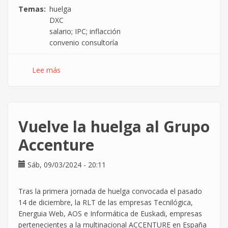
Temas
huelga
DXC
salario; IPC; inflacción
convenio consultoría
Lee más
sobre
Convocados
7
días
de
Vuelve la huelga al Grupo
Huelga
en
Accenture
la
consultora
Sáb, 09/03/2024 - 20:11
DXC
por
Tras la primera jornada de huelga convocada el pasado
el
14 de diciembre, la RLT de las empresas Tecnilógica,
poder
Energuia Web, AOS e Informática de Euskadi, empresas
adquisitivo
pertenecientes a la multinacional ACCENTURE en España