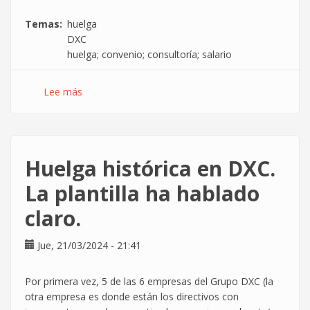
Temas
huelga
DXC
huelga; convenio; consultoría; salario
Lee más
sobre
48
horas
de
fuerza
Huelga histórica en DXC.
de
la
La plantilla ha hablado
plantilla,
claro.
DXC
en
la
Jue, 21/03/2024 - 21:41
encrucijada
Por primera vez, 5 de las 6 empresas del Grupo DXC (la
otra empresa es donde están los directivos con