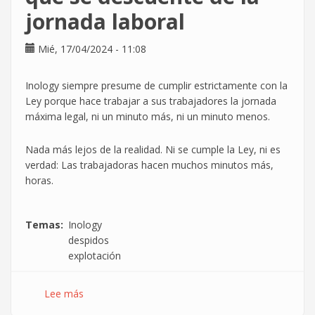
la
jornada laboral
huelga
del
Mié, 17/04/2024 - 11:08
29
de
abril
Inology siempre presume de cumplir estrictamente con la
Ley porque hace trabajar a sus trabajadores la jornada
máxima legal, ni un minuto más, ni un minuto menos.
Nada más lejos de la realidad. Ni se cumple la Ley, ni es
verdad: Las trabajadoras hacen muchos minutos más,
horas.
Temas
Inology
despidos
explotación
Lee más
sobre
Inology