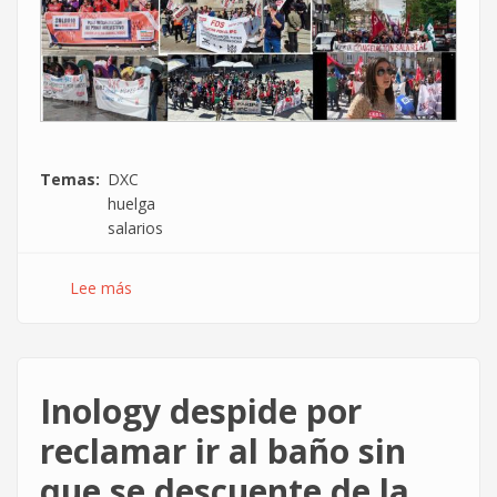
Temas
DXC
huelga
salarios
Lee más
sobre
Nuevo
golpe
de
mano
Inology despide por
de
la
reclamar ir al baño sin
plantilla
que se descuente de la
en