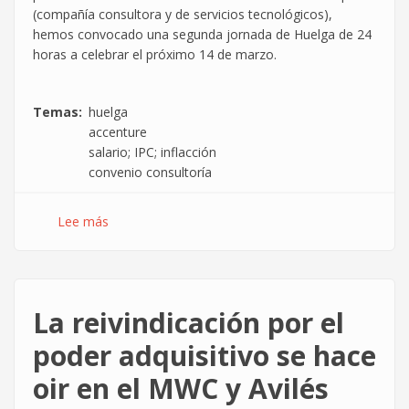
(compañía consultora y de servicios tecnológicos),
hemos convocado una segunda jornada de Huelga de 24
horas a celebrar el próximo 14 de marzo.
Temas
huelga
accenture
salario; IPC; inflacción
convenio consultoría
Lee más
sobre
Vuelve
la
huelga
al
La reivindicación por el
Grupo
Accenture
poder adquisitivo se hace
oir en el MWC y Avilés