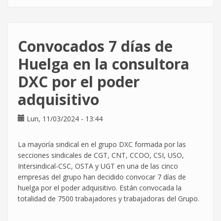
Huelga
histórica
en
DXC.
Convocados 7 días de
La
plantilla
Huelga en la consultora
ha
DXC por el poder
hablado
claro.
adquisitivo
Lun, 11/03/2024 - 13:44
La mayoría sindical en el grupo DXC formada por las
secciones sindicales de CGT, CNT, CCOO, CSI, USO,
Intersindical-CSC, OSTA y UGT en una de las cinco
empresas del grupo han decidido convocar 7 días de
huelga por el poder adquisitivo. Están convocada la
totalidad de 7500 trabajadores y trabajadoras del Grupo.