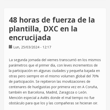
despide
por
reclamar
48 horas de fuerza de la
ir
al
plantilla, DXC en la
baño
encrucijada
sin
que
se
Lun, 25/03/2024 - 12:17
descuente
de
La segunda jornada del viernes transcurrió en los mismos
la
parámetros que el primer día, con leves incrementos de
jornada
la participación en algunas ciudades y pequeña bajada en
laboral
otras pero siempre en el mismo volumen global del 70%
de participación. Se repitieron las movilizaciones de
centenares de huelguistas por primera vez en A Coruña,
también en Barcelona, Madrid, Zaragoza o León.
Mención especial a Avilés donde el mal tiempo no fue
obstáculo para que los y las compañeras se hicieran oir.