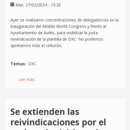
Mar, 27/02/2024 - 15:20
Ayer se realizaron concentraciones de delegados/as en la
inauguración del Mobile World Congress y frente al
Ayuntamiento de Avilés, para visibilizar la justa
reivindicación de la plantilla de DXC: No podemos
apretarnos más el cinturón.
Temas
DXC
Lee más
sobre
La
reivindicación
por
el
Se extienden las
poder
adquisitivo
reivindicaciones por el
se