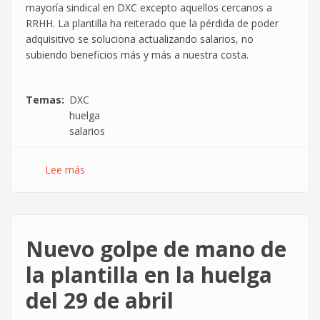
mayoría sindical en DXC excepto aquellos cercanos a
RRHH. La plantilla ha reiterado que la pérdida de poder
adquisitivo se soluciona actualizando salarios, no
subiendo beneficios más y más a nuestra costa.
Temas
DXC
huelga
salarios
Lee más
sobre
Cuarto
día
de
huelga
Nuevo golpe de mano de
ante
la
la plantilla en la huelga
pasividad
del 29 de abril
de
directivos