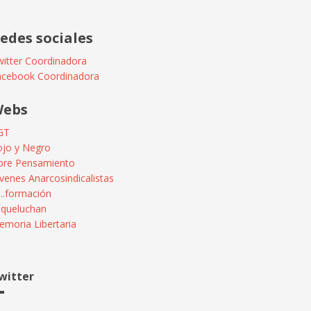
edes sociales
itter Coordinadora
acebook Coordinadora
ebs
GT
ojo y Negro
ibre Pensamiento
venes Anarcosindicalistas
...formación
squeluchan
moria Libertaria
witter