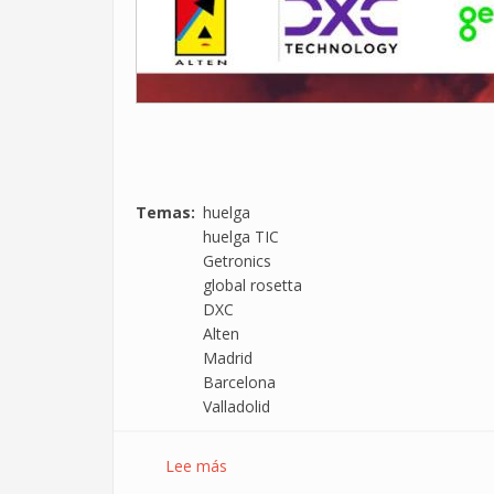
Temas
huelga
huelga TIC
Getronics
global rosetta
DXC
Alten
Madrid
Barcelona
Valladolid
Lee más
sobre
Convocatorias