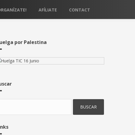
ORGANÍZATE!
AFÍLIATE
CONTACT
uelga por Palestina
uscar
uscar
inks