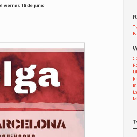
l viernes 16 de junio
.
R
Tw
F
W
C
R
L
Jó
In
L
Me
T