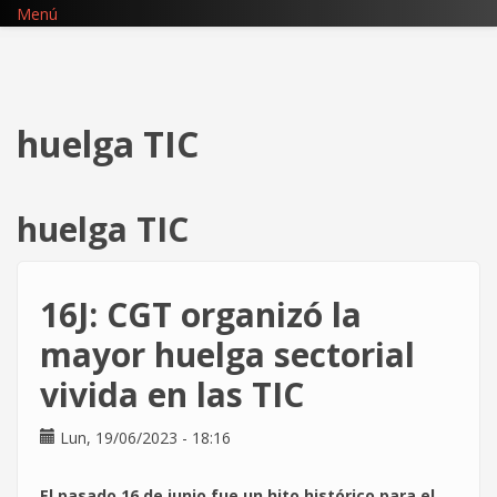
Pasar
Menú
al
contenido
principal
huelga TIC
huelga TIC
16J: CGT organizó la
mayor huelga sectorial
vivida en las TIC
Lun, 19/06/2023 - 18:16
El pasado 16 de junio fue un hito histórico para el