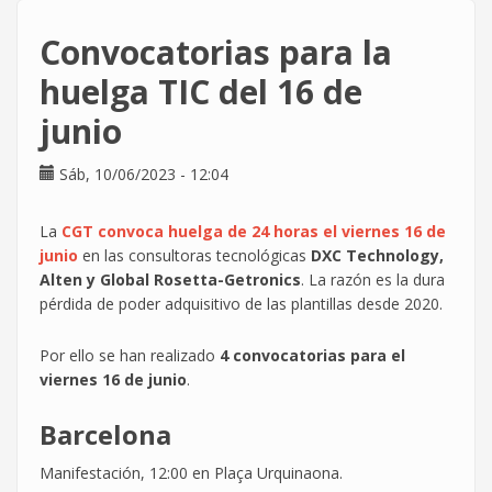
están
prohibidos
Convocatorias para la
con
huelga
huelga TIC del 16 de
convocada?
junio
Sáb, 10/06/2023 - 12:04
La
CGT convoca huelga de 24 horas el viernes 16 de
junio
en las consultoras tecnológicas
DXC Technology,
Alten y Global Rosetta-Getronics
. La razón es la dura
pérdida de poder adquisitivo de las plantillas desde 2020.
Por ello se han realizado
4 convocatorias para el
viernes 16 de junio
.
Barcelona
Manifestación, 12:00 en Plaça Urquinaona.