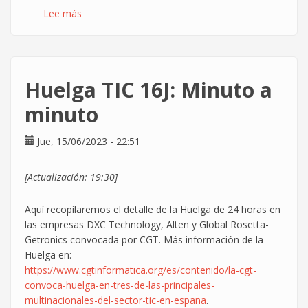
Lee más
sobre
16J:
CGT
organizó
la
Huelga TIC 16J: Minuto a
mayor
huelga
minuto
sectorial
vivida
Jue, 15/06/2023 - 22:51
en
las
[Actualización: 19:30]
TIC
Aquí recopilaremos el detalle de la Huelga de 24 horas en
las empresas DXC Technology, Alten y Global Rosetta-
Getronics convocada por CGT. Más información de la
Huelga en:
https://www.cgtinformatica.org/es/contenido/la-cgt-
convoca-huelga-en-tres-de-las-principales-
multinacionales-del-sector-tic-en-espana
.