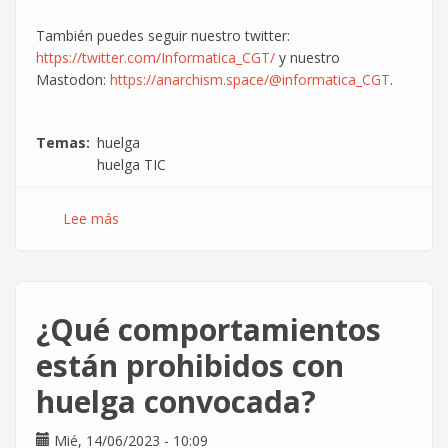
También puedes seguir nuestro twitter:
https://twitter.com/Informatica_CGT/
y nuestro
Mastodon:
https://anarchism.space/@informatica_CGT
.
Temas
huelga
huelga TIC
Lee más
sobre
Huelga
TIC
16J:
Minuto
¿Qué comportamientos
a
minuto
están prohibidos con
huelga convocada?
Mié, 14/06/2023 - 10:09