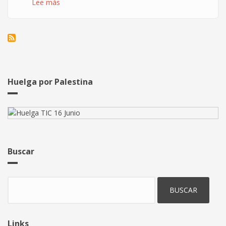
Lee más
sobre
Convocatorias
para
la
huelga
TIC
del
16
Huelga por Palestina
de
junio
Buscar
Buscar
Links