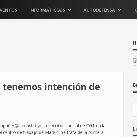
EVENTOS
INFORMÁTIC(A)S
AUTODEFENSA
¡
H
no tenemos intención de
B
B
mpañer@s constituyó la sección sindical de CGT en la
L
 centro de trabajo de Madrid. Se trata de la primera