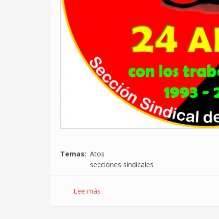
Temas
Atos
secciones sindicales
Lee más
sobre
24
años