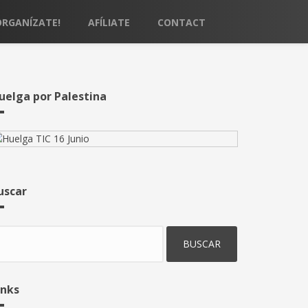
ORGANÍZATE!
AFÍLIATE
CONTACT
uelga por Palestina
uscar
uscar
inks