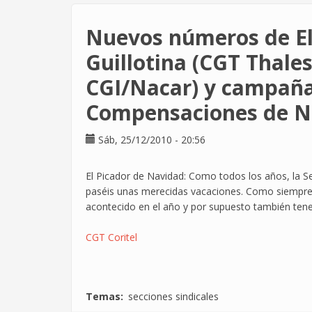
en
AtoS...
Nuevos números de El 
y
no
Guillotina (CGT Thales
tenemos
CGI/Nacar) y campaña
intención
de
Compensaciones de N
irnos
Sáb, 25/12/2010 - 20:56
El Picador de Navidad: Como todos los años, la Sec
paséis unas merecidas vacaciones. Como siempre 
acontecido en el año y por supuesto también tene
CGT Coritel
Temas
secciones sindicales