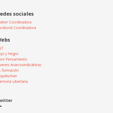
edes sociales
itter Coordinadora
acebook Coordinadora
ebs
GT
ojo y Negro
ibre Pensamiento
venes Anarcosindicalistas
...formación
squeluchan
moria Libertaria
witter