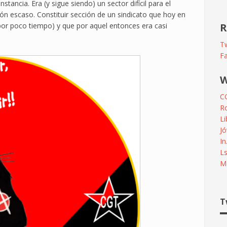
ancia. Era (y sigue siendo) un sector difícil para el
ión escaso. Constituir sección de un sindicato que hoy en
 por poco tiempo) y que por aquel entonces era casi
R
Tw
F
W
C
R
L
Jó
In
L
Me
T