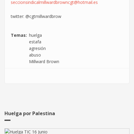
seccionsindicalmillwardbrowncgt@hotmail.es
twitter: @cgtmillwardbrow
Temas
huelga
estafa
agresión
abuso
Millward Brown
Huelga por Palestina