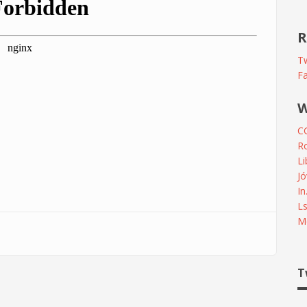
R
Tw
F
W
C
R
L
Jó
In
L
Me
T