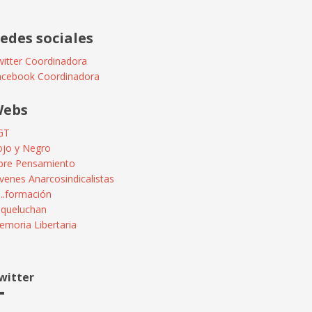
edes sociales
itter Coordinadora
acebook Coordinadora
ebs
GT
ojo y Negro
ibre Pensamiento
venes Anarcosindicalistas
...formación
squeluchan
moria Libertaria
witter