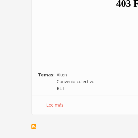
Temas
Alten
Convenio colectivo
RLT
Lee más
sobre
El
ABC
de
las