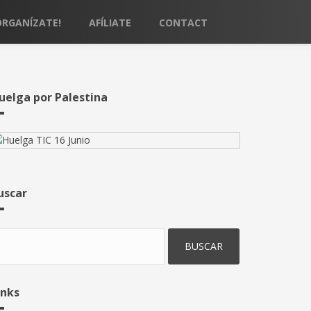
ORGANÍZATE!
AFÍLIATE
CONTACT
uelga por Palestina
uscar
uscar
inks