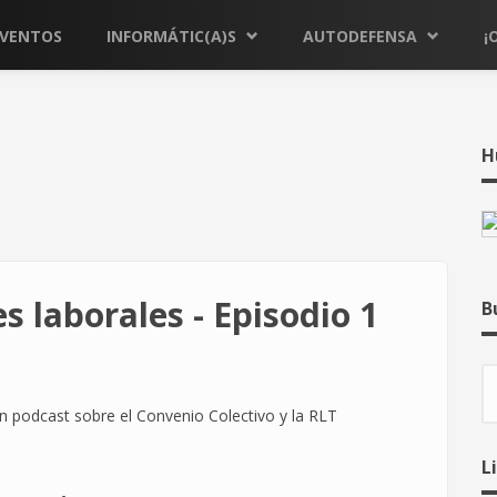
EVENTOS
INFORMÁTIC(A)S
AUTODEFENSA
¡
H
es laborales - Episodio 1
B
B
n podcast sobre el Convenio Colectivo y la RLT
L