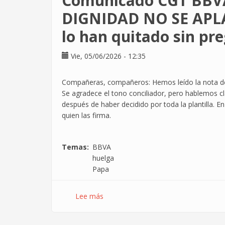
Comunicado CGT BBVA
Rosetta
DIGNIDAD NO SE APLAZ
es
lo han quitado sin pr
Nulo!
Vie, 05/06/2026 - 12:35
Compañeras, compañeros: Hemos leído la nota de 
Se agradece el tono conciliador, pero hablemos cla
después de haber decidido por toda la plantilla. En
quien las firma.
Temas
BBVA
huelga
Papa
Lee más
sobre
Comunicado
CGT