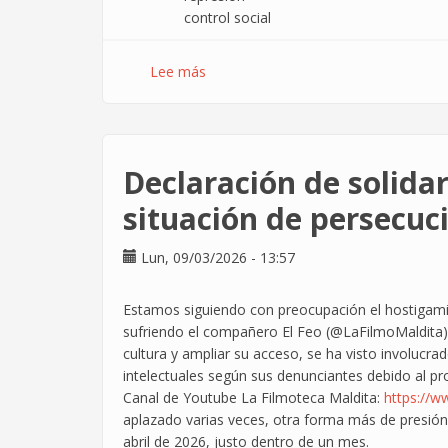
control social
Lee más
sobre
El
Parlamento
Europeo
introduce
Declaración de solidar
límites
al
situación de persecuc
escaneo
masivo
Lun, 09/03/2026 - 13:57
de
mensajes
Estamos siguiendo con preocupación el hostigamie
y
sufriendo el compañero El Feo (@LaFilmoMaldita) d
refuerza
cultura y ampliar su acceso, se ha visto involucr
la
intelectuales según sus denunciantes debido al 
protección
Canal de Youtube La Filmoteca Maldita:
https://
del
aplazado varias veces, otra forma más de presión 
secreto
abril de 2026, justo dentro de un mes.
de