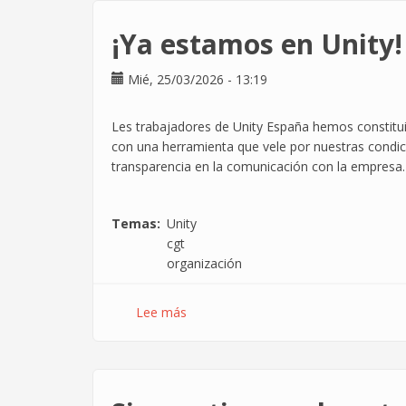
QUE
CAIGAN
¡Ya estamos en Unity!
EN
SÁBADO
Mié, 25/03/2026 - 13:19
SE
DISFRUTARÁN
EN
Les trabajadores de Unity España hemos constituid
OTRO
con una herramienta que vele por nuestras condici
DÍA!
transparencia en la comunicación con la empresa.
Temas
Unity
cgt
organización
Lee más
sobre
¡Ya
estamos
en
Unity!