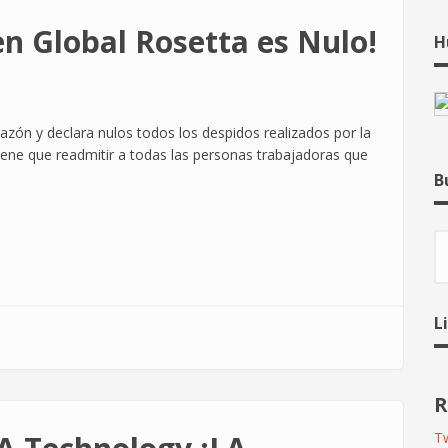
en Global Rosetta es Nulo!
H
zón y declara nulos todos los despidos realizados por la
iene que readmitir a todas las personas trabajadoras que
B
B
L
R
Tw