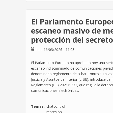
se
extingue
el
El Parlamento Europeo
contrato
tienen
escaneo masivo de men
que
protección del secret
pagarte
el
descanso
Lun, 16/03/2026 - 11:03
semanal.
También
El Parlamento Europeo ha aprobado hoy una serie 
lo
escaneo indiscriminado de comunicaciones privada
dice
denominado reglamento de “Chat Control”. La votac
la
Justicia y Asuntos de Interior (LIBE), introduce c
Audiencia
Reglamento (UE) 2021/1232, que regula la detecció
Nacional.
comunicaciones electrónicas.
Temas
chatcontrol
represión