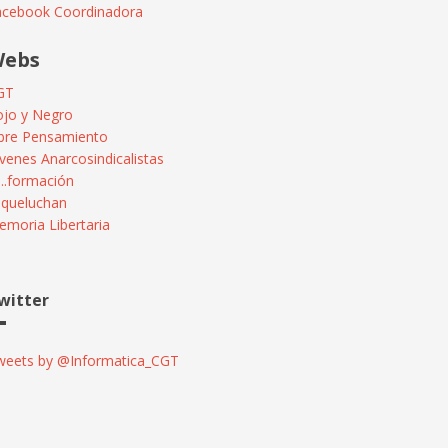
acebook Coordinadora
ebs
GT
ojo y Negro
ibre Pensamiento
venes Anarcosindicalistas
...formación
squeluchan
moria Libertaria
witter
weets by @Informatica_CGT