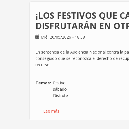
BBVA
Technology
¡LOS FESTIVOS QUE 
¡LA
DIGNIDAD
DISFRUTARÁN EN OTR
NO
SE
Mié, 20/05/2026 - 18:38
APLAZA!
El
En sentencia de la Audiencia Nacional contra la 
8J
conseguido que se reconozca el derecho de recup
era
recurso.
nuestro.
Nos
lo
Temas
festivo
han
sábado
quitado
Disfrute
sin
preguntar.
Lee más
sobre
¡LOS
FESTIVOS