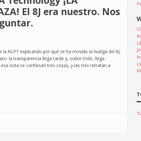
 Technology ¡LA
F
A! El 8J era nuestro. Nos
W
eguntar.
C
R
L
Jó
la RLPT explicando por qué se ha movido la huelga del 8J.
In
ro: la transparencia llega tarde y, sobre todo, llega
L
 esa nota se confiesan tres cosas, y las tres retratan a
Me
T
T