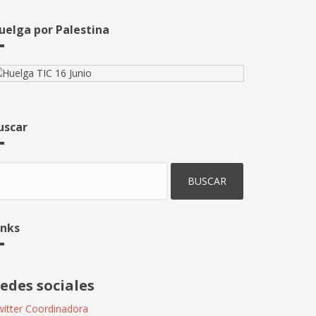
uelga por Palestina
uscar
uscar
inks
edes sociales
itter Coordinadora