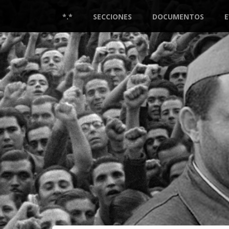
Pasar
al
*.*
SECCIONES
DOCUMENTOS
contenido
principal