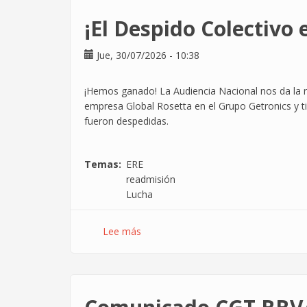
¡El Despido Colectivo 
Jue, 30/07/2026 - 10:38
¡Hemos ganado! La Audiencia Nacional nos da la ra
empresa Global Rosetta en el Grupo Getronics y t
fueron despedidas.
Temas
ERE
readmisión
Lucha
Lee más
sobre
¡El
Despido
Colectivo
en
Global