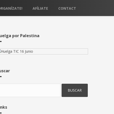
ORGANÍZATE!
AFÍLIATE
CONTACT
uelga por Palestina
uscar
uscar
inks