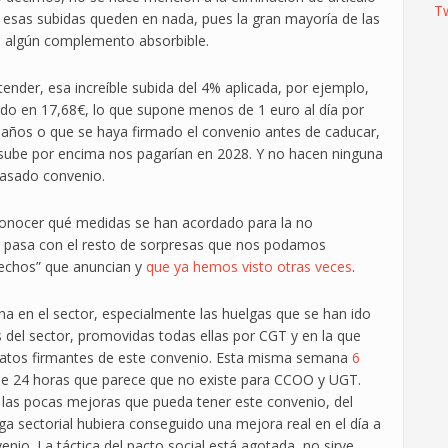
T
 esas subidas queden en nada, pues la gran mayoría de las
 algún complemento absorbible.
ender, esa increíble subida del 4% aplicada, por ejemplo,
do en 17,68€, lo que supone menos de 1 euro al día por
 3 años o que se haya firmado el convenio antes de caducar,
C sube por encima nos pagarían en 2028. Y no hacen ninguna
pasado convenio.
 conocer qué medidas se han acordado para la no
ar pasa con el resto de sorpresas que nos podamos
erechos” que anuncian y
que ya hemos visto otras veces
.
a en el sector, especialmente las huelgas que se han ido
del sector, promovidas todas ellas por CGT y en la que
icatos firmantes de este convenio. Esta misma semana
6
de 24 horas que parece que no existe para CCOO y UGT.
las pocas mejoras que pueda tener este convenio, del
sectorial hubiera conseguido una mejora real en el día a
nio. La táctica del pacto social está agotada, no sirve