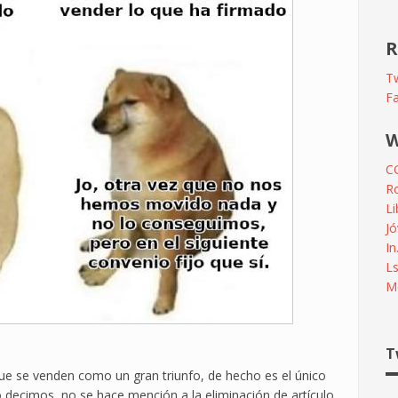
R
Tw
F
W
C
R
L
Jó
In
L
Me
T
que se venden como un gran triunfo, de hecho es el único
decimos, no se hace mención a la eliminación de artículo