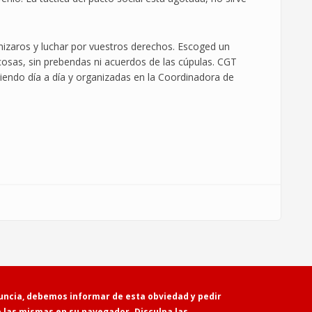
zaros y luchar por vuestros derechos. Escoged un
 cosas, sin prebendas ni acuerdos de las cúpulas. CGT
iendo día a día y organizadas en la Coordinadora de
Powered by
Drupal
uncia, debemos informar de esta obviedad y pedir
e las mismas en su navegador. Disculpa las