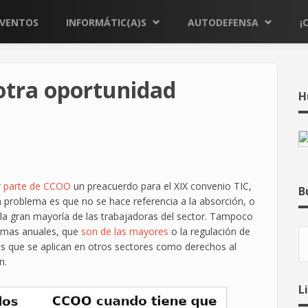
EVENTOS
INFORMÁTIC(A)S
AUTODEFENSA
¡
otra oportunidad
H
r parte de CCOO
un preacuerdo para el XIX convenio TIC,
B
an problema es que no se hace referencia a la absorción, o
 la gran mayoría de las trabajadoras del sector. Tampoco
ximas anuales, que
son de las mayores
o la regulación de
B
as que se aplican en otros sectores como derechos al
n.
L