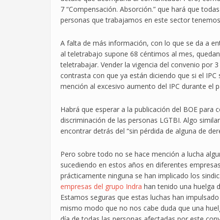
7 “Compensación. Absorción.” que hará que todas
personas que trabajamos en este sector tenemos
A falta de más información, con lo que se da a ent
al teletrabajo supone 68 céntimos al mes, quedan
teletrabajar. Vender la vigencia del convenio por
contrasta con que ya están diciendo que si el IP
mención al excesivo aumento del IPC durante el 
Habrá que esperar a la publicación del BOE para
discriminación de las personas LGTBI. Algo simil
encontrar detrás del “sin pérdida de alguna de d
Pero sobre todo no se hace mención a lucha algun
sucediendo en estos años en diferentes empresas 
prácticamente ninguna se han implicado los sind
empresas del grupo Indra
han tenido una huelga 
Estamos seguras que estas luchas han impulsado 
mismo modo que no nos cabe duda que una huelga 
día de todas las personas afectadas por este conve