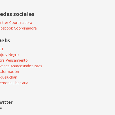
edes sociales
itter Coordinadora
acebook Coordinadora
ebs
GT
ojo y Negro
ibre Pensamiento
venes Anarcosindicalistas
...formación
squeluchan
moria Libertaria
witter