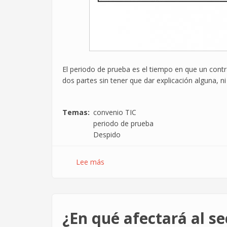
El periodo de prueba es el tiempo en que un contr
dos partes sin tener que dar explicación alguna, n
Temas
convenio TIC
periodo de prueba
Despido
Lee más
sobre
Manual
de
usuario
del
¿En qué afectará al se
nuevo