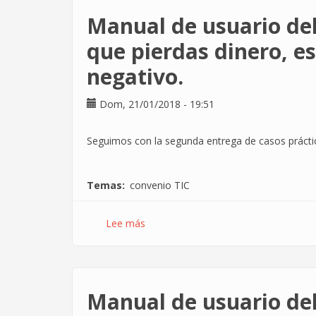
del
Manual de usuario del
nuevo
Convenio
que pierdas dinero, e
TIC
negativo.
(III).
El
desastre
Dom, 21/01/2018 - 19:51
de
las
Seguimos con la segunda entrega de casos práctic
categorías
profesionales.
Temas
convenio TIC
Lee más
sobre
Manual
de
usuario
del
Manual de usuario del 
#ConvenioTIC