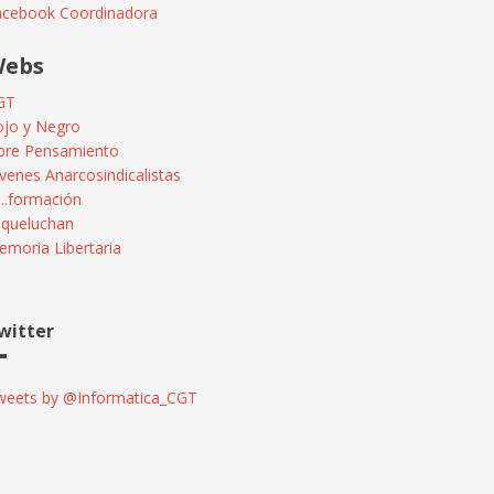
acebook Coordinadora
ebs
GT
ojo y Negro
ibre Pensamiento
venes Anarcosindicalistas
...formación
squeluchan
moria Libertaria
witter
weets by @Informatica_CGT