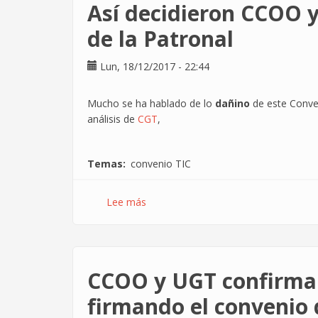
Así decidieron CCOO y
sector
la
de la Patronal
firma
del
Lun, 18/12/2017 - 22:44
Convenio
TIC?
Mucho se ha hablado de lo
dañino
de este Conven
análisis de
CGT
,
Temas
convenio TIC
Lee más
sobre
Así
decidieron
CCOO
y
CCOO y UGT confirman 
UGT
firmar
firmando el convenio 
el