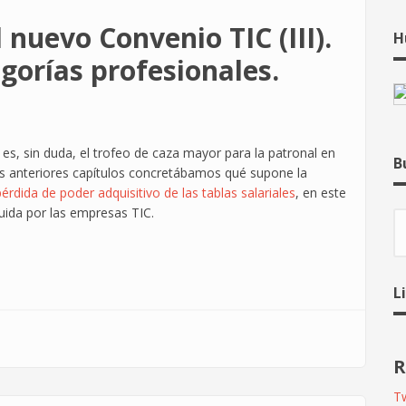
nuevo Convenio TIC (III).
H
egorías profesionales.
es, sin duda, el trofeo de caza mayor para la patronal en
B
los anteriores capítulos concretábamos qué supone la
pérdida de poder adquisitivo de las tablas salariales
, en este
uida por las empresas TIC.
B
L
R
Tw