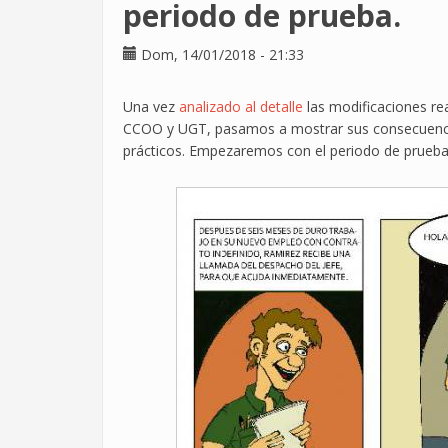
(II).
periodo de prueba.
No
es
Dom, 14/01/2018 - 21:33
que
pierdas
Una vez
analizado al detalle
las modificaciones rea
dinero,
CCOO y UGT, pasamos a mostrar sus consecuenci
es
prácticos. Empezaremos con el periodo de prueba
que
crece
pero
en
negativo.