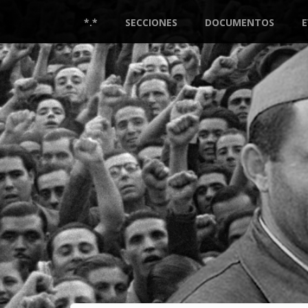
Pasar
al
*.*
SECCIONES
DOCUMENTOS
contenido
principal