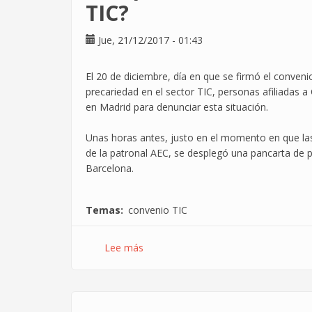
Convenio
TIC?
TIC
(I).
Jue, 21/12/2017 - 01:43
El
periodo
El 20 de diciembre, día en que se firmó el conveni
de
precariedad en el sector TIC, personas afiliada
prueba.
en Madrid para denunciar esta situación.
Unas horas antes, justo en el momento en que las
de la patronal AEC, se desplegó una pancarta de
Barcelona.
Temas
convenio TIC
Lee más
sobre
¿En
qué
afectará
al