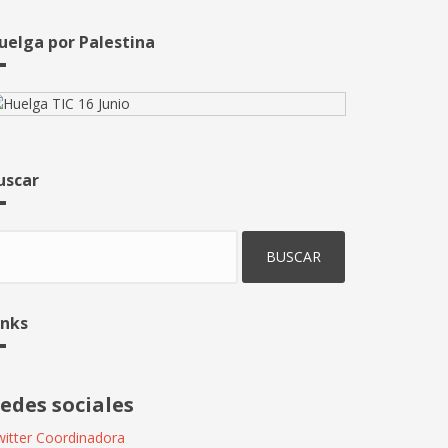
uelga por Palestina
uscar
uscar
inks
edes sociales
itter Coordinadora