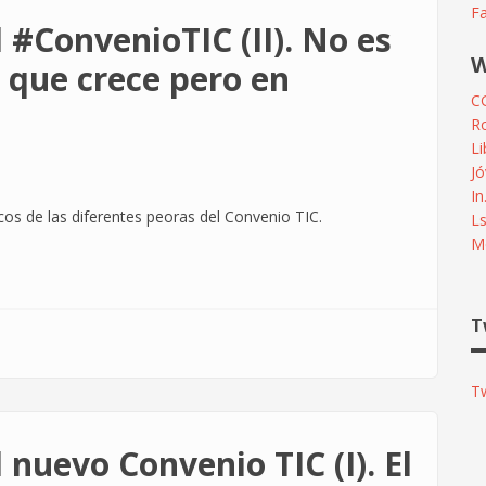
F
 #ConvenioTIC (II). No es
W
s que crece pero en
C
R
L
Jó
In
os de las diferentes peoras del Convenio TIC.
L
Me
T
T
nuevo Convenio TIC (I). El