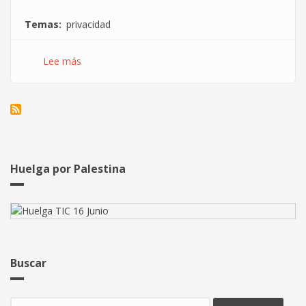
Temas
privacidad
Lee más
sobre
No
permitamos
que
una
aplicación
contra
el
Huelga por Palestina
COVID-
19
se
convierta
en
el
Buscar
Big
Brother
Buscar