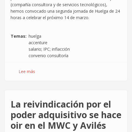
(compañía consultora y de servicios tecnológicos),
hemos convocado una segunda jornada de Huelga de 24
horas a celebrar el próximo 14 de marzo.
Temas
huelga
accenture
salario; IPC; inflacción
convenio consultoría
Lee más
sobre
Vuelve
la
huelga
al
La reivindicación por el
Grupo
Accenture
poder adquisitivo se hace
oir en el MWC y Avilés