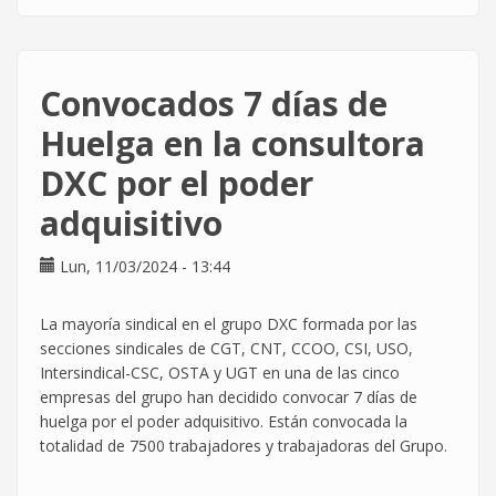
Huelga
histórica
en
DXC.
Convocados 7 días de
La
plantilla
Huelga en la consultora
ha
DXC por el poder
hablado
claro.
adquisitivo
Lun, 11/03/2024 - 13:44
La mayoría sindical en el grupo DXC formada por las
secciones sindicales de CGT, CNT, CCOO, CSI, USO,
Intersindical-CSC, OSTA y UGT en una de las cinco
empresas del grupo han decidido convocar 7 días de
huelga por el poder adquisitivo. Están convocada la
totalidad de 7500 trabajadores y trabajadoras del Grupo.