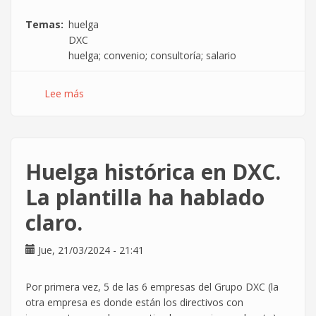
Temas
huelga
DXC
huelga; convenio; consultoría; salario
Lee más
sobre
48
horas
de
fuerza
Huelga histórica en DXC.
de
la
La plantilla ha hablado
plantilla,
claro.
DXC
en
la
Jue, 21/03/2024 - 21:41
encrucijada
Por primera vez, 5 de las 6 empresas del Grupo DXC (la
otra empresa es donde están los directivos con