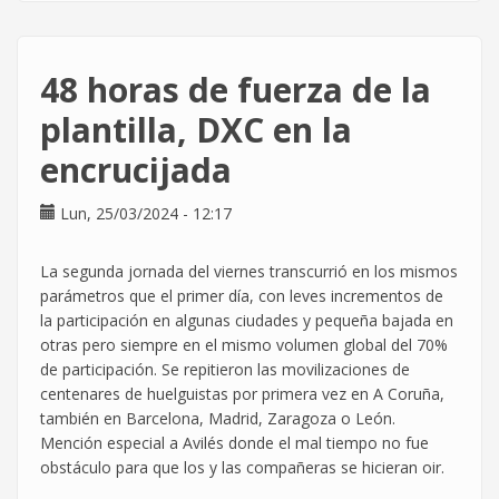
despide
por
reclamar
48 horas de fuerza de la
ir
al
plantilla, DXC en la
baño
encrucijada
sin
que
se
Lun, 25/03/2024 - 12:17
descuente
de
La segunda jornada del viernes transcurrió en los mismos
la
parámetros que el primer día, con leves incrementos de
jornada
la participación en algunas ciudades y pequeña bajada en
laboral
otras pero siempre en el mismo volumen global del 70%
de participación. Se repitieron las movilizaciones de
centenares de huelguistas por primera vez en A Coruña,
también en Barcelona, Madrid, Zaragoza o León.
Mención especial a Avilés donde el mal tiempo no fue
obstáculo para que los y las compañeras se hicieran oir.