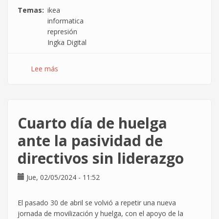
Temas
ikea
informatica
represión
Ingka Digital
Lee más
sobre
Represión
sindical
en
IKEA
Cuarto día de huelga
informática
ante la pasividad de
directivos sin liderazgo
Jue, 02/05/2024 - 11:52
El pasado 30 de abril se volvió a repetir una nueva
jornada de movilización y huelga, con el apoyo de la