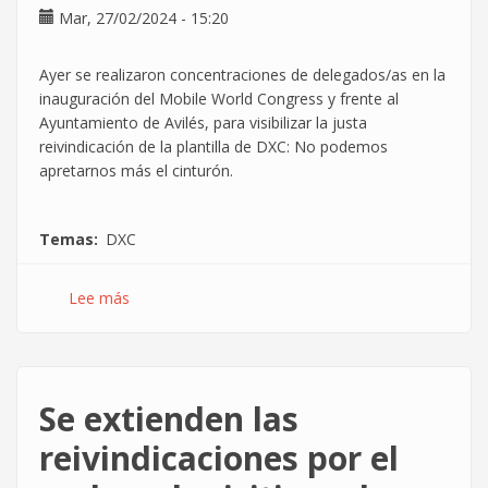
Mar, 27/02/2024 - 15:20
Ayer se realizaron concentraciones de delegados/as en la
inauguración del Mobile World Congress y frente al
Ayuntamiento de Avilés, para visibilizar la justa
reivindicación de la plantilla de DXC: No podemos
apretarnos más el cinturón.
Temas
DXC
Lee más
sobre
La
reivindicación
por
el
Se extienden las
poder
adquisitivo
reivindicaciones por el
se