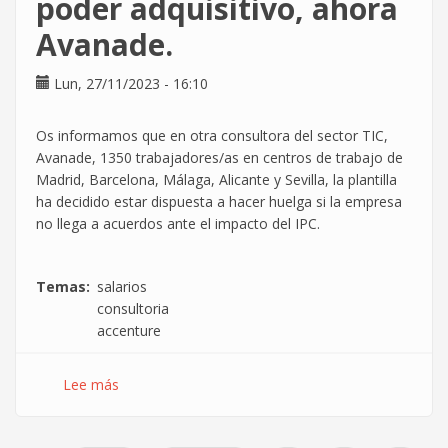
poder adquisitivo, ahora
hace
oir
Avanade.
en
el
Lun, 27/11/2023 - 16:10
MWC
y
Avilés
Os informamos que en otra consultora del sector TIC,
Avanade, 1350 trabajadores/as en centros de trabajo de
Madrid, Barcelona, Málaga, Alicante y Sevilla, la plantilla
ha decidido estar dispuesta a hacer huelga si la empresa
no llega a acuerdos ante el impacto del IPC.
Temas
salarios
consultoria
accenture
Lee más
sobre
Se
extienden