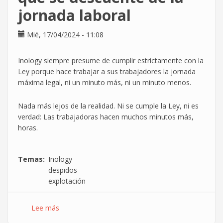
la
jornada laboral
huelga
del
Mié, 17/04/2024 - 11:08
29
de
abril
Inology siempre presume de cumplir estrictamente con la
Ley porque hace trabajar a sus trabajadores la jornada
máxima legal, ni un minuto más, ni un minuto menos.
Nada más lejos de la realidad. Ni se cumple la Ley, ni es
verdad: Las trabajadoras hacen muchos minutos más,
horas.
Temas
Inology
despidos
explotación
Lee más
sobre
Inology