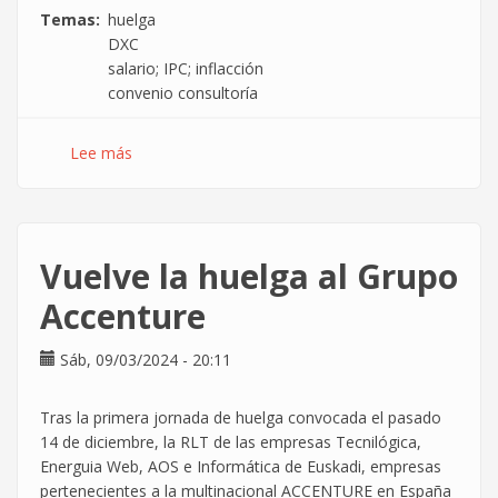
Temas
huelga
DXC
salario; IPC; inflacción
convenio consultoría
Lee más
sobre
Convocados
7
días
de
Vuelve la huelga al Grupo
Huelga
en
Accenture
la
consultora
Sáb, 09/03/2024 - 20:11
DXC
por
Tras la primera jornada de huelga convocada el pasado
el
14 de diciembre, la RLT de las empresas Tecnilógica,
poder
Energuia Web, AOS e Informática de Euskadi, empresas
adquisitivo
pertenecientes a la multinacional ACCENTURE en España