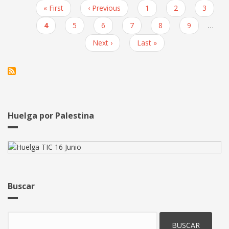
las
Primera
« First
Página
‹ Previous
Page
1
Page
2
Page
3
reivindicaciones
Paginación
página
anterior
por
Página
4
Page
5
Page
6
Page
7
Page
8
Page
9
…
el
actual
Siguiente
Next ›
Última
Last »
poder
página
página
adquisitivo,
ahora
Avanade.
Huelga por Palestina
Buscar
Buscar