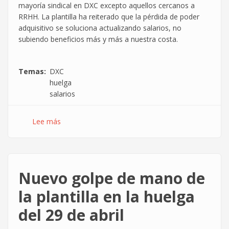
mayoría sindical en DXC excepto aquellos cercanos a
RRHH. La plantilla ha reiterado que la pérdida de poder
adquisitivo se soluciona actualizando salarios, no
subiendo beneficios más y más a nuestra costa.
Temas
DXC
huelga
salarios
Lee más
sobre
Cuarto
día
de
huelga
Nuevo golpe de mano de
ante
la
la plantilla en la huelga
pasividad
del 29 de abril
de
directivos