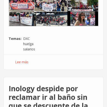
Temas
DXC
huelga
salarios
Lee más
sobre
Nuevo
golpe
de
mano
Inology despide por
de
la
reclamar ir al baño sin
plantilla
que se descuente de la
en