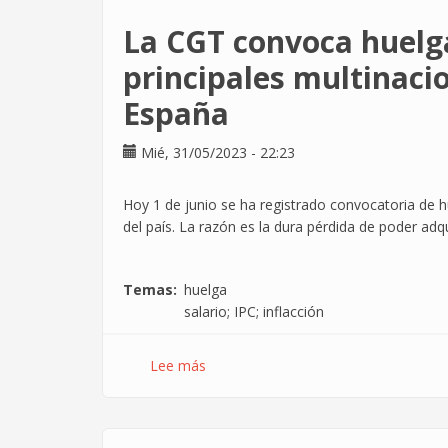
La CGT convoca huelga
principales multinacio
España
Mié, 31/05/2023 - 22:23
Hoy 1 de junio se ha registrado convocatoria de hu
del país. La razón es la dura pérdida de poder adqu
Temas
huelga
salario; IPC; inflacción
Lee más
sobre
La
CGT
convoca