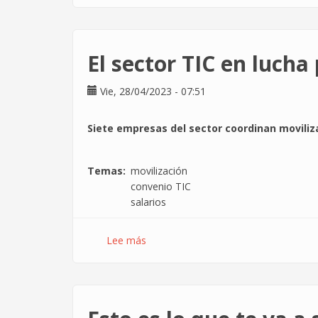
Denunciamos
a
Jember
Engineering
El sector TIC en lucha
por
abuso
Vie, 28/04/2023 - 07:51
en
el
preaviso
S
iete
empresas del sector coordinan moviliz
en
caso
Temas
movilización
de
convenio TIC
dimisión
salarios
Lee más
sobre
El
sector
TIC
en