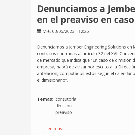
huelga
Denunciamos a Jember
en
tres
en el preaviso en caso
de
las
Mié, 03/05/2023 - 12:26
principales
multinacionales
Denunciamos a Jember Engineering Solutions en la 
del
contratos contrarias al artículo 32 del XVII Conve
sector
de mercado que indica que “En caso de dimisión d
TIC
empresa, habrá de avisar por escrito a la Direcci
en
antelación, computados estos según el calendario 
España
el dimisionario”.
Temas
consutoría
dimisión
preaviso
Lee más
sobre