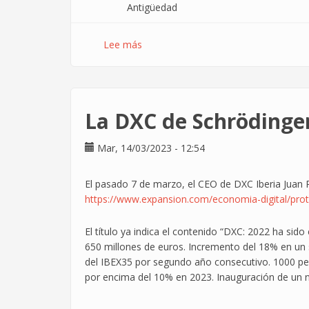
Antigüedad
Lee más
sobre
Esto
es
lo
que
La DXC de Schrödinger:
te
va
Mar, 14/03/2023 - 12:54
a
subir
el
El pasado 7 de marzo, el CEO de DXC Iberia Juan 
sueldo
https://www.expansion.com/economia-digital/pro
con
el
El título ya indica el contenido “DXC: 2022 ha sid
nuevo
650 millones de euros. Incremento del 18% en un 
convenio
del IBEX35 por segundo año consecutivo. 1000 per
TIC.
por encima del 10% en 2023. Inauguración de un 
Nada.
O