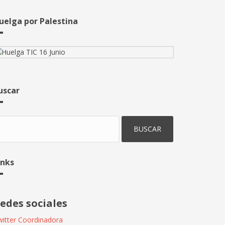
uelga por Palestina
uscar
uscar
inks
edes sociales
itter Coordinadora