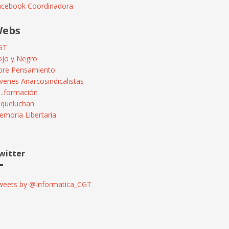
acebook Coordinadora
ebs
GT
ojo y Negro
ibre Pensamiento
venes Anarcosindicalistas
...formación
squeluchan
moria Libertaria
witter
weets by @Informatica_CGT