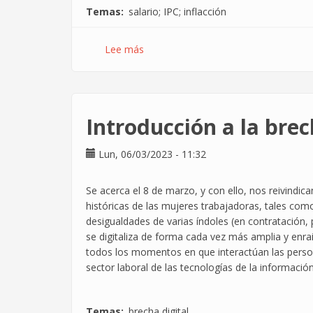
casi
Temas
salario; IPC; inflacción
Lee más
sobre
La
DXC
de
Schrödinger:
Introducción a la brec
Está
bien
Lun, 06/03/2023 - 11:32
y
mal
a
Se acerca el 8 de marzo, y con ello, nos reivindi
la
históricas de las mujeres trabajadoras, tales como
vez.
desigualdades de varias índoles (en contratación, 
se digitaliza de forma cada vez más amplia y enr
todos los momentos en que interactúan las persona
sector laboral de las tecnologías de la informació
Temas
brecha digital