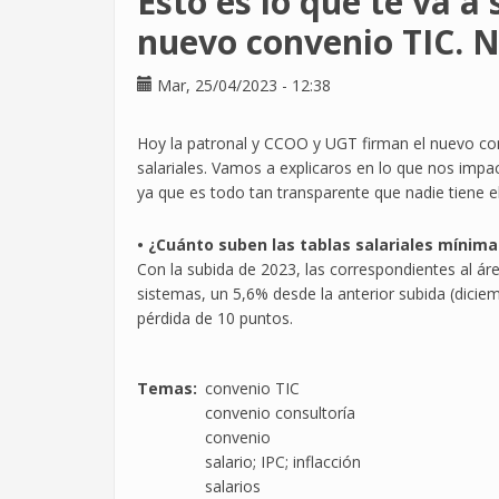
Esto es lo que te va a 
lucha
por
nuevo convenio TIC. N
el
poder
Mar, 25/04/2023 - 12:38
adquisitivo
Hoy la patronal y CCOO y UGT firman el nuevo con
salariales. Vamos a explicaros en lo que nos imp
ya que es todo tan transparente que nadie tiene e
• ¿Cuánto suben las tablas salariales mínima
Con la subida de 2023, las correspondientes al áre
sistemas, un 5,6% desde la anterior subida (dicie
pérdida de 10 puntos.
Temas
convenio TIC
convenio consultoría
convenio
salario; IPC; inflacción
salarios