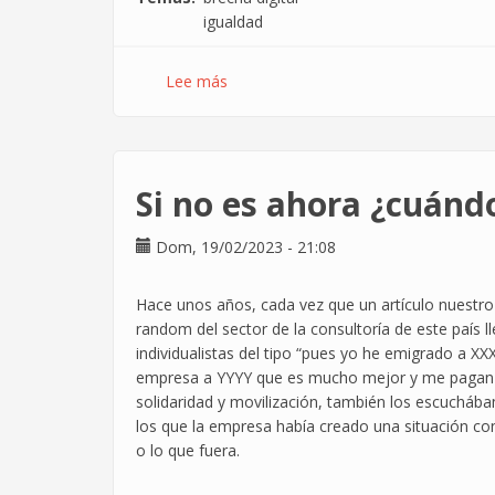
igualdad
Lee más
sobre
Introducción
a
la
brecha
Si no es ahora ¿cuánd
digital
Dom, 19/02/2023 - 21:08
Hace unos años, cada vez que un artículo nuestro
random del sector de la consultoría de este paí
individualistas del tipo “pues yo he emigrado a
empresa a YYYY que es mucho mejor y me pagan m
solidaridad y movilización, también los escuchába
los que la empresa había creado una situación con
o lo que fuera.