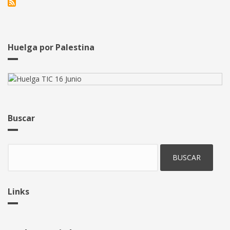
razonable
de
desayuno
cuenta
dentro
Huelga por Palestina
del
"trabajo
efectivo"
Buscar
Buscar
Links