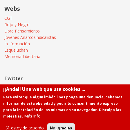
Webs
CGT
Rojo y Negro
Libre Pensamiento
Jóvenes Anarcosindicalistas
In...formación
Lsqueluchan
Memoria Libertaria
Twitter
¡¡Anda!! Una web que usa cookies ...
Tweets by @Informatica_CGT
Para evitar que algún imbécil nos ponga una denuncia, debemos
informar de esta obviedad y pedir tu consentimiento expreso
para la instalación de las mismas en su navegador. Disculpa las
Más info
molestias.
Powered by
Drupal
Contacto
Sí, estoy de acuerdo
No, gracias