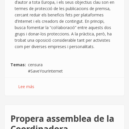
d’autor a tota Europa, i els seus objectius clau son en
termes de protecció de les publicacions de premsa,
cercant reduir els beneficis fets per plataformes
d’Internet i els creadors de contingut. En principi,
busca fomentar la “col·laboració” entre aquests dos
grups i donar-los proteccions. A la pràctica, però, ha
trobat una oposició considerable tant per activistes
com per diverses empreses i personalitats.
Temas
censura
#SaveYourInternet
Lee más
sobre
Digues
adéu
a
la
Propera assemblea de la
llibertat
a
Coordinadora