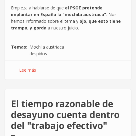
Empieza a hablarse de que
el PSOE pretende
implantar en España la "mochila austriaca"
. Nos
hemos informado sobre el tema y
ojo, que esto tiene
trampa, y gorda
a nuestro juicio.
Temas
Mochila austriaca
despidos
Lee más
sobre
La
mochila
austriaca
y
El tiempo razonable de
los
goles
desayuno cuenta dentro
que
del "trabajo efectivo"
nos
meten