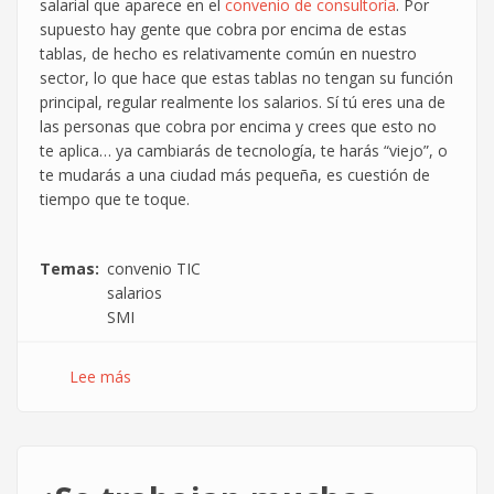
salarial que aparece en el
convenio de consultoría
. Por
supuesto hay gente que cobra por encima de estas
tablas, de hecho es relativamente común en nuestro
sector, lo que hace que estas tablas no tengan su función
principal, regular realmente los salarios. Sí tú eres una de
las personas que cobra por encima y crees que esto no
te aplica… ya cambiarás de tecnología, te harás “viejo”, o
te mudarás a una ciudad más pequeña, es cuestión de
tiempo que te toque.
Temas
convenio TIC
salarios
SMI
Lee más
sobre
¿Se
cobra
mucho
en