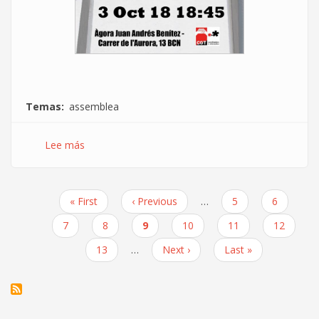
Temas
assemblea
Lee más
sobre
Propera
assemblea
de
Primera
« First
Página
‹ Previous
…
Page
5
Page
6
la
Paginación
página
anterior
Coordinadora
Page
7
Page
8
Página
9
Page
10
Page
11
Page
12
d'Informàtica
actual
Page
13
…
Siguiente
Next ›
Última
Last »
de
página
página
la
CGT
a
l'àgora