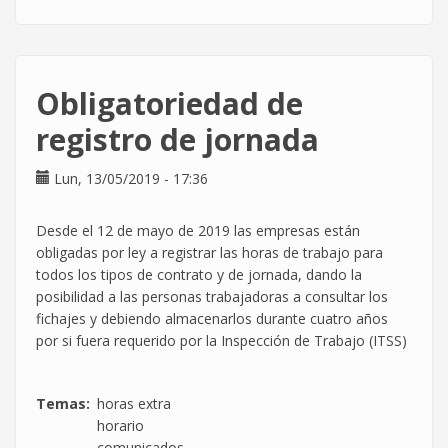
El
tiempo
razonable
de
Obligatoriedad de
desayuno
cuenta
registro de jornada
dentro
del
Lun, 13/05/2019 - 17:36
"trabajo
efectivo"
Desde el 12 de mayo de 2019 las empresas están
obligadas por ley a registrar las horas de trabajo para
todos los tipos de contrato y de jornada, dando la
posibilidad a las personas trabajadoras a consultar los
fichajes y debiendo almacenarlos durante cuatro años
por si fuera requerido por la Inspección de Trabajo (ITSS)
Temas
horas extra
horario
comunicados