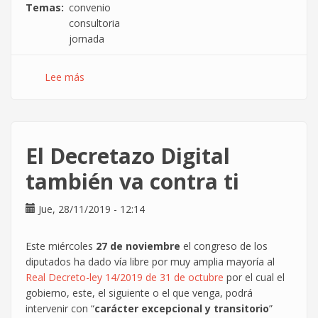
Temas
convenio
consultoria
jornada
Lee más
sobre
¿Se
trabajan
muchas
horas
El Decretazo Digital
en
informática?
también va contra ti
Jue, 28/11/2019 - 12:14
Este miércoles
27 de noviembre
el congreso de los
diputados ha dado vía libre por muy amplia mayoría al
Real Decreto-ley 14/2019 de 31 de octubre
por el cual el
gobierno, este, el siguiente o el que venga, podrá
intervenir con “
carácter excepcional y transitorio
”