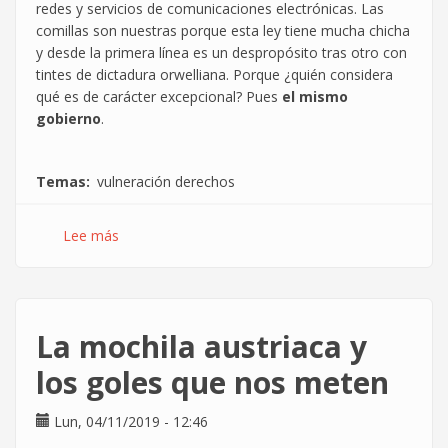
redes y servicios de comunicaciones electrónicas. Las
comillas son nuestras porque esta ley tiene mucha chicha
y desde la primera línea es un despropósito tras otro con
tintes de dictadura orwelliana. Porque ¿quién considera
qué es de carácter excepcional? Pues
el mismo
gobierno
.
Temas
vulneración derechos
Lee más
sobre
El
Decretazo
Digital
también
La mochila austriaca y
va
contra
los goles que nos meten
ti
Lun, 04/11/2019 - 12:46