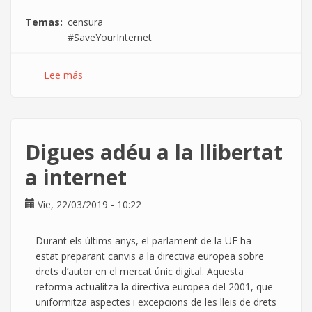
Temas
censura
#SaveYourInternet
Lee más
sobre
Di
adiós
a
la
Digues adéu a la llibertat
libertad
en
a internet
internet
Vie, 22/03/2019 - 10:22
Durant els últims anys, el parlament de la UE ha
estat preparant canvis a la directiva europea sobre
drets d’autor en el mercat únic digital. Aquesta
reforma actualitza la directiva europea del 2001, que
uniformitza aspectes i excepcions de les lleis de drets