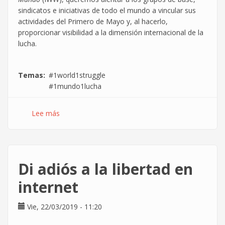
sindicatos e iniciativas de todo el mundo a vincular sus
actividades del Primero de Mayo y, al hacerlo,
proporcionar visibilidad a la dimensión internacional de la
lucha.
Temas
#1world1struggle
#1mundo1lucha
Lee más
sobre
1º
de
mayo
global
Di adiós a la libertad en
2019
internet
Vie, 22/03/2019 - 11:20