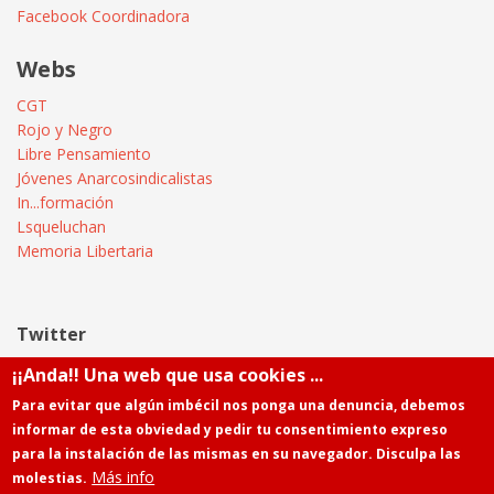
Facebook Coordinadora
Webs
CGT
Rojo y Negro
Libre Pensamiento
Jóvenes Anarcosindicalistas
In...formación
Lsqueluchan
Memoria Libertaria
Twitter
¡¡Anda!! Una web que usa cookies ...
Tweets by @Informatica_CGT
Para evitar que algún imbécil nos ponga una denuncia, debemos
informar de esta obviedad y pedir tu consentimiento expreso
para la instalación de las mismas en su navegador. Disculpa las
Más info
molestias.
Powered by
Drupal