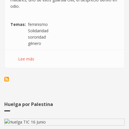
odio.
Temas
feminismo
Solidaridad
sororidad
género
Lee más
sobre
Tras
la
sentencia
de
"la
manada"
Huelga por Palestina