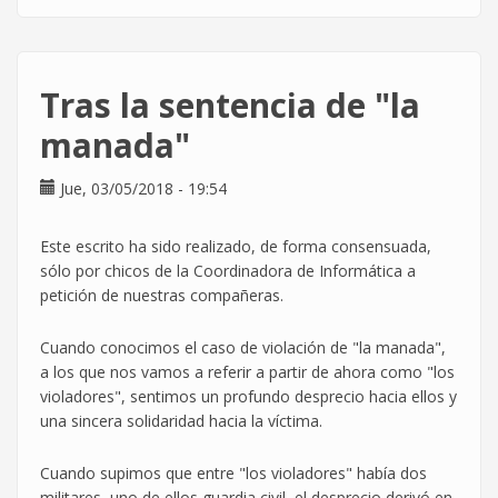
El
patriarcado,
asesino
y
Tras la sentencia de "la
violador
manada"
Jue, 03/05/2018 - 19:54
Este escrito ha sido realizado, de forma consensuada,
sólo por chicos de la Coordinadora de Informática a
petición de nuestras compañeras.
Cuando conocimos el caso de violación de "la manada",
a los que nos vamos a referir a partir de ahora como "los
violadores", sentimos un profundo desprecio hacia ellos y
una sincera solidaridad hacia la víctima.
Cuando supimos que entre "los violadores" había dos
militares, uno de ellos guardia civil, el desprecio derivó en