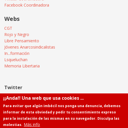
Facebook Coordinadora
Webs
CGT
Rojo y Negro
Libre Pensamiento
Jóvenes Anarcosindicalistas
In...formación
Lsqueluchan
Memoria Libertaria
Twitter
¡¡Anda!! Una web que usa cookies ...
Tweets by @Informatica_CGT
Para evitar que algún imbécil nos ponga una denuncia, debemos
informar de esta obviedad y pedir tu consentimiento expreso
para la instalación de las mismas en su navegador. Disculpa las
Más info
molestias.
Powered by
Drupal