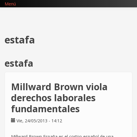
Pasar
Menú
al
contenido
principal
estafa
estafa
Millward Brown viola
derechos laborales
fundamentales
Vie, 24/05/2013 - 14:12
Millward Brown España es el cortijo español de una