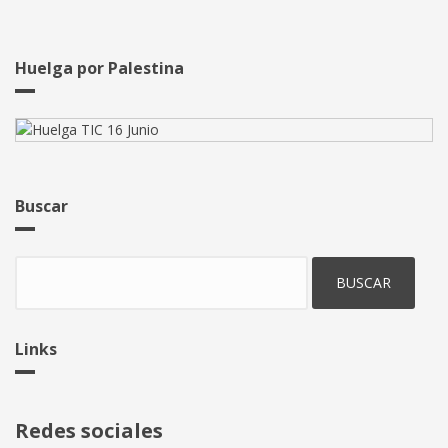
Estatal
del
15M
Huelga por Palestina
hacia
la
Huelga
General
Buscar
Buscar
Links
Redes sociales