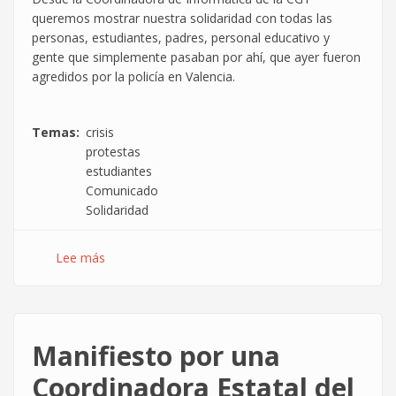
queremos mostrar nuestra solidaridad con todas las
personas, estudiantes, padres, personal educativo y
gente que simplemente pasaban por ahí, que ayer fueron
agredidos por la policía en Valencia.
Temas
crisis
protestas
estudiantes
Comunicado
Solidaridad
Lee más
sobre
Comunicado
de
solidaridad
con
Manifiesto por una
los
estudiantes
Coordinadora Estatal del
valencianos