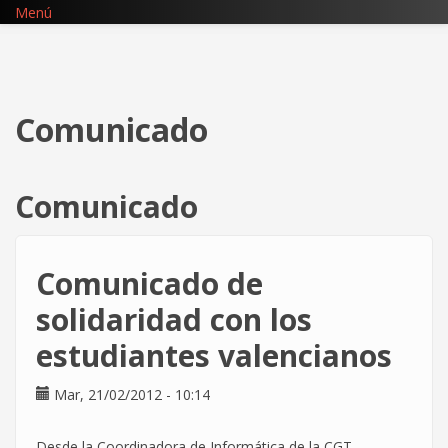
Pasar
Menú
al
contenido
principal
Comunicado
Comunicado
Comunicado de
solidaridad con los
estudiantes valencianos
Mar, 21/02/2012 - 10:14
Desde la Coordinadora de Informática de la CGT