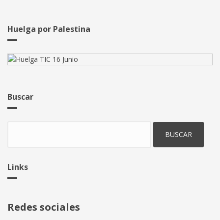
empresa
de
Software
Huelga por Palestina
libre
desarrollando
aplicaciones
web?
Buscar
Buscar
Links
Redes sociales