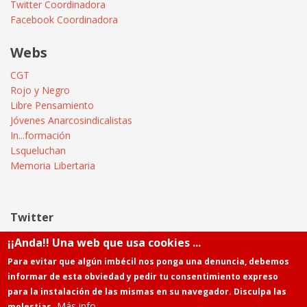
Twitter Coordinadora
Facebook Coordinadora
Webs
CGT
Rojo y Negro
Libre Pensamiento
Jóvenes Anarcosindicalistas
In...formación
Lsqueluchan
Memoria Libertaria
Twitter
¡¡Anda!! Una web que usa cookies ...
Tweets by @Informatica_CGT
Para evitar que algún imbécil nos ponga una denuncia, debemos
informar de esta obviedad y pedir tu consentimiento expreso
para la instalación de las mismas en su navegador. Disculpa las
Más info
molestias.