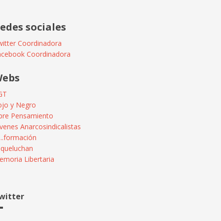
edes sociales
itter Coordinadora
acebook Coordinadora
ebs
GT
ojo y Negro
ibre Pensamiento
venes Anarcosindicalistas
...formación
squeluchan
moria Libertaria
witter