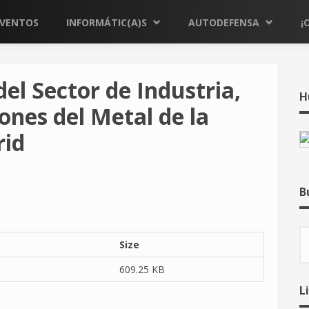
EVENTOS
INFORMÁTIC(A)S
AUTODEFENSA
¡
el Sector de Industria,
H
iones del Metal de la
rid
B
B
Size
609.25 KB
L