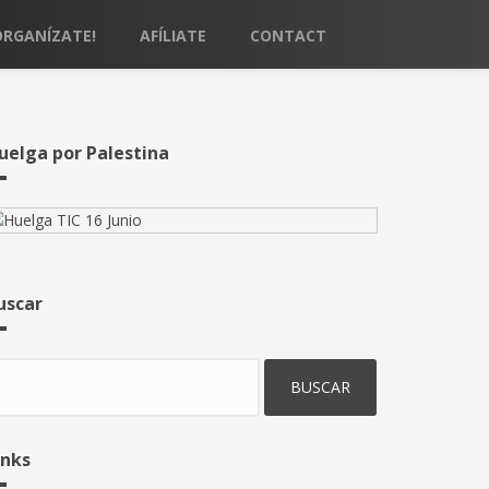
ORGANÍZATE!
AFÍLIATE
CONTACT
uelga por Palestina
uscar
uscar
inks