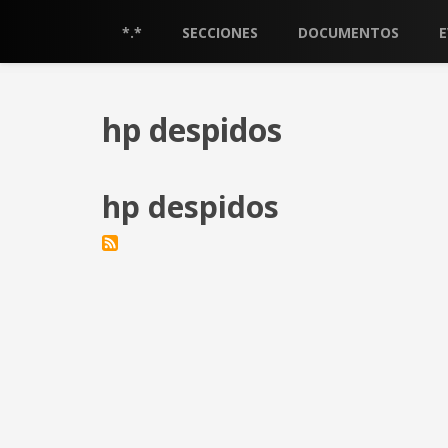
Pasar
al
*.*
SECCIONES
DOCUMENTOS
contenido
principal
hp despidos
hp despidos