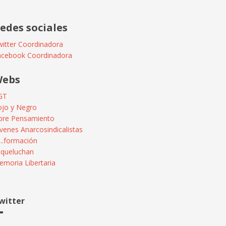
edes sociales
itter Coordinadora
acebook Coordinadora
ebs
GT
ojo y Negro
ibre Pensamiento
venes Anarcosindicalistas
...formación
squeluchan
moria Libertaria
witter