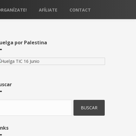
ORGANÍZATE!
AFÍLIATE
CONTACT
uelga por Palestina
uscar
uscar
inks