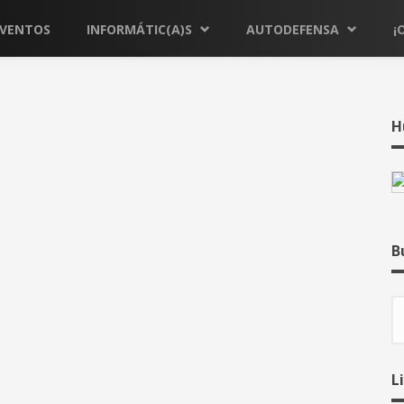
EVENTOS
INFORMÁTIC(A)S
AUTODEFENSA
¡
H
B
B
L