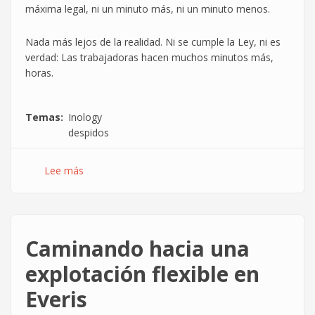
máxima legal, ni un minuto más, ni un minuto menos.
Nada más lejos de la realidad. Ni se cumple la Ley, ni es
verdad: Las trabajadoras hacen muchos minutos más,
horas.
Temas
Inology
despidos
Lee más
sobre
Inology
despide
por
reclamar
Caminando hacia una
ir
al
explotación flexible en
baño
Everis
sin
que