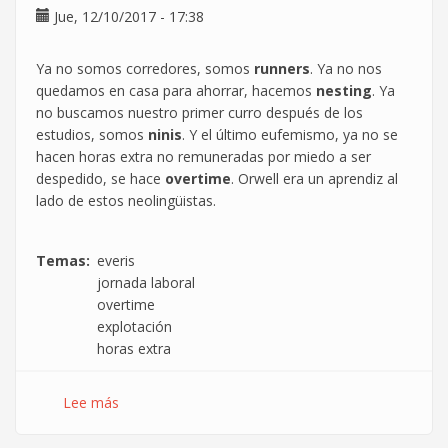
se
Jue, 12/10/2017 - 17:38
descuente
de
Ya no somos corredores, somos
runners
. Ya no nos
la
quedamos en casa para ahorrar, hacemos
nesting
. Ya
jornada
no buscamos nuestro primer curro después de los
laboral
estudios, somos
ninis
. Y el último eufemismo, ya no se
hacen horas extra no remuneradas por miedo a ser
despedido, se hace
overtime
. Orwell era un aprendiz al
lado de estos neolingüistas.
Temas
everis
jornada laboral
overtime
explotación
horas extra
Lee más
sobre
Caminando
hacia