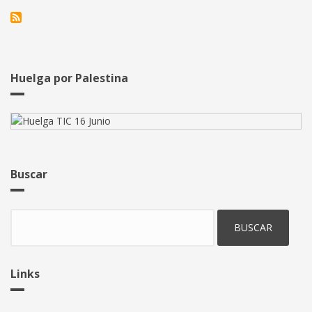
una
explotación
flexible
en
Everis
Huelga por Palestina
Buscar
Buscar
Links