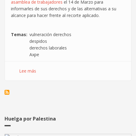
asamblea de trabajadores
el 14 de Marzo para
informarles de sus derechos y de las alternativas a su
alcance para hacer frente al recorte aplicado.
Temas
vulneración derechos
despidos
derechos laborales
Axpe
Lee más
sobre
La
política
del
miedo
en
Axpe
Consulting
Huelga por Palestina