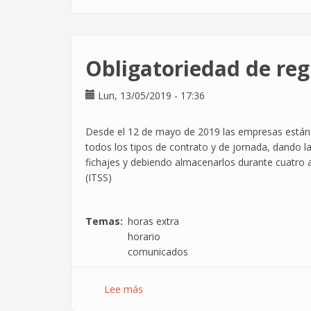
El
tiempo
razonable
de
Obligatoriedad de reg
desayuno
cuenta
Lun, 13/05/2019 - 17:36
dentro
del
"trabajo
Desde el 12 de mayo de 2019 las empresas están ob
efectivo"
todos los tipos de contrato y de jornada, dando la
fichajes y debiendo almacenarlos durante cuatro a
(ITSS)
Temas
horas extra
horario
comunicados
Lee más
sobre
Obligatoriedad