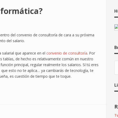
nformática?
H
tro del convenio de consultoría de cara a su próxima
nto del salario.
B
a salarial que aparece en el
convenio de consultoría
. Por
s tablas, de hecho es relativamente común en nuestro
B
unción principal, regular realmente los salarios. Sí tú eres
 que esto no te aplica… ya cambiarás de tecnología, te
ueña, es cuestión de tiempo que te toque.
L
R
Tw