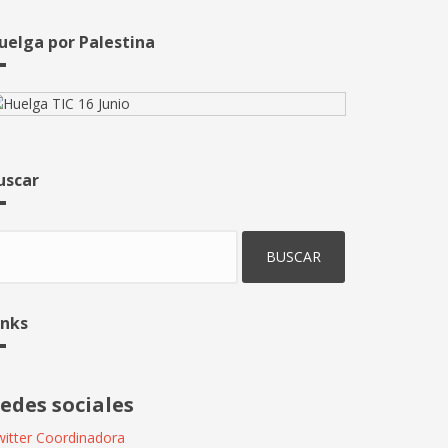
uelga por Palestina
uscar
uscar
inks
edes sociales
itter Coordinadora