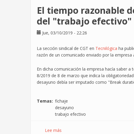
y
El tiempo razonable 
los
goles
del "trabajo efectivo"
que
nos
Jue, 03/10/2019 - 22:26
meten
La sección sindical de CGT en
Tecnilógica
ha publ
razón de un comunicado enviado por la empresa a 
En dicha comunicación la empresa hacía saber a tod
8/2019 de 8 de marzo que indica la obligatoriedad d
desayuno debía ser imputado como "Break durati
Temas
fichaje
desayuno
trabajo efectivo
Lee más
sobre