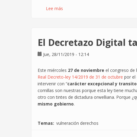
Lee más
sobre
¿Se
trabajan
muchas
horas
El Decretazo Digital t
en
informática?
Jue, 28/11/2019 - 12:14
Este miércoles
27 de noviembre
el congreso de l
Real Decreto-ley 14/2019 de 31 de octubre
por el 
intervenir con “
carácter excepcional y transito
comillas son nuestras porque esta ley tiene mucha
otro con tintes de dictadura orwelliana. Porque ¿
mismo gobierno
.
Temas
vulneración derechos