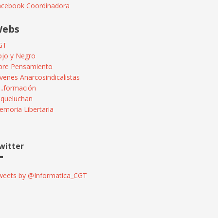
acebook Coordinadora
ebs
GT
ojo y Negro
ibre Pensamiento
venes Anarcosindicalistas
...formación
squeluchan
moria Libertaria
witter
weets by @Informatica_CGT