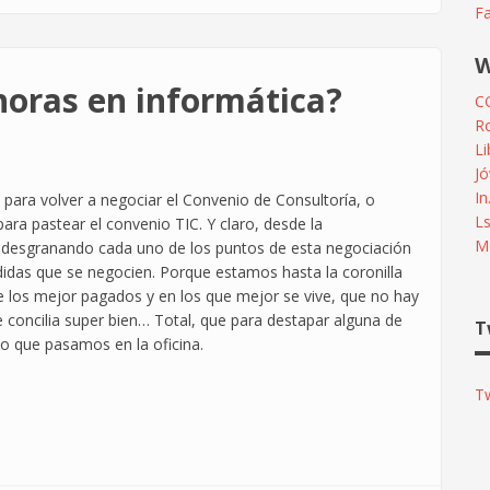
F
W
horas en informática?
C
R
L
Jó
In
ara volver a negociar el Convenio de Consultoría, o
L
ra pastear el convenio TIC. Y claro, desde la
Me
 desgranando cada uno de los puntos de esta negociación
didas que se negocien. Porque estamos hasta la coronilla
 los mejor pagados y en los que mejor se vive, que no hay
 concilia super bien… Total, que para destapar alguna de
T
o que pasamos en la oficina.
T