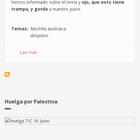
hemos informado sobre el tema y
ojo, que esto tiene
trampa, y gorda
a nuestro juicio.
Temas
Mochila austriaca
despidos
Lee más
sobre
La
mochila
austriaca
y
los
goles
que
Huelga por Palestina
nos
meten