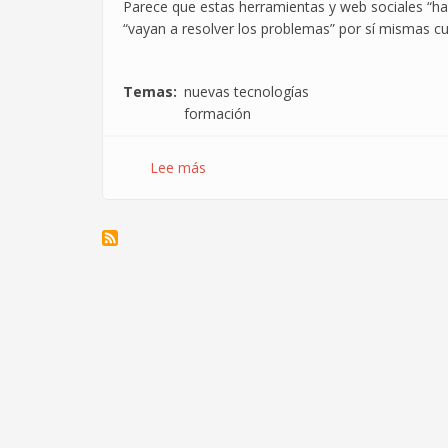
Parece que estas herramientas y web sociales “hac
“vayan a resolver los problemas” por sí mismas c
Temas
nuevas tecnologías
formación
Lee más
sobre
Oferta
de
dos
cursos
gratuitos
sobre
nuevas
tecnologías
y
comunicación