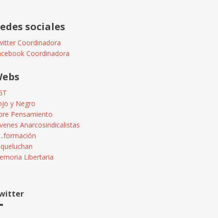
edes sociales
itter Coordinadora
acebook Coordinadora
ebs
GT
ojo y Negro
ibre Pensamiento
venes Anarcosindicalistas
...formación
squeluchan
moria Libertaria
witter