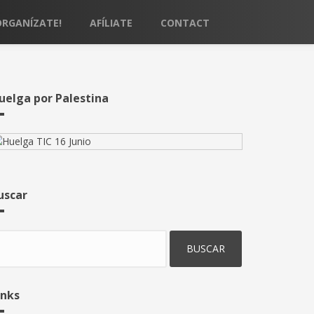
ORGANÍZATE!
AFÍLIATE
CONTACT
uelga por Palestina
uscar
uscar
inks