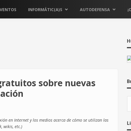
EVENTOS
INFORMÁTIC(A)S
AUTODEFENSA
¡
H
gratuitos sobre nuevas
B
cación
B
ión en Internet y los medios acerca de cómo se utilizan las
L
 wikis, etc.)