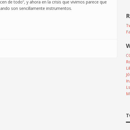
en de todo“, y ahora en la crisis que vivimos parece que
uando son sencillamente instrumentos.
R
Tw
F
W
C
R
L
Jó
In
L
Me
T