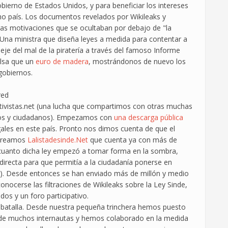
bierno de Estados Unidos, y para beneficiar los intereses
cho país. Los documentos revelados por Wikileaks y
ras motivaciones que se ocultaban por debajo de "la
. Una ministra que diseña leyes a medida para contentar a
eje del mal de la piratería a través del famoso Informe
falsa que un
euro de madera
, mostrándonos de nuevo los
gobiernos.
red
ivistas.net (una lucha que compartimos con otras muchas
gados y ciudadanos). Empezamos con
una descarga pública
ales en este país. Pronto nos dimos cuenta de que el
y creamos
Lalistadesinde.Net
que cuenta ya con más de
 cuanto dicha ley empezó a tomar forma en la sombra,
irecta para que permitía a la ciudadanía ponerse en
l). Desde entonces se han enviado más de millón y medio
nocerse las filtraciones de Wikileaks sobre la Ley Sinde,
dos y un foro participativo.
 batalla. Desde nuestra pequeña trinchera hemos puesto
 de muchos internautas y hemos colaborado en la medida