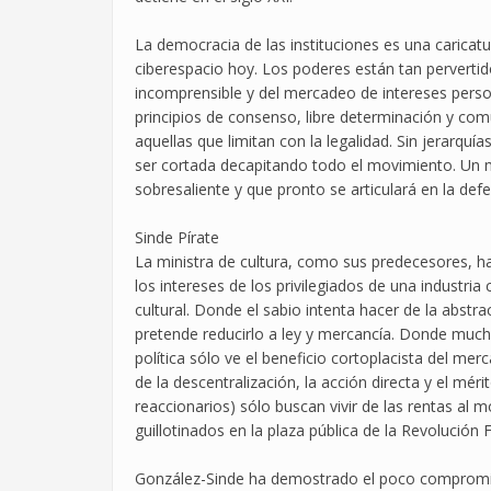
La democracia de las instituciones es una caricat
ciberespacio hoy. Los poderes están tan perverti
incomprensible y del mercadeo de intereses person
principios de consenso, libre determinación y com
aquellas que limitan con la legalidad. Sin jerarqu
ser cortada decapitando todo el movimiento. Un m
sobresaliente y que pronto se articulará en la def
Sinde Pírate
La ministra de cultura, como sus predecesores, ha 
los intereses de los privilegiados de una industri
cultural. Donde el sabio intenta hacer de la abstr
pretende reducirlo a ley y mercancía. Donde mucho
política sólo ve el beneficio cortoplacista del mer
de la descentralización, la acción directa y el mér
reaccionarios) sólo buscan vivir de las rentas al 
guillotinados en la plaza pública de la Revolución 
González-Sinde ha demostrado el poco compromiso