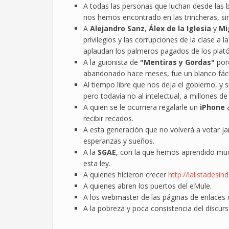
A todas las personas que luchan desde las 
nos hemos encontrado en las trincheras, si
A
Alejandro Sanz
,
Álex de la Iglesia
y
Mi
privilegios y las corrupciones de la clase a
aplaudan los palmeros pagados de los plató
A la guionista de
"Mentiras y Gordas"
porq
abandonado hace meses, fue un blanco fácil
Al tiempo libre que nos deja el gobierno, y 
pero todavía no al intelectual, a millones d
A quien se le ocurriera regalarle un
iPhone
a
recibir recados.
A esta generación que no volverá a votar ja
esperanzas y sueños.
A la
SGAE
, con la que hemos aprendido mu
esta ley.
A quienes hicieron crecer
http://lalistadesin
A quienes abren los puertos del eMule.
A los webmaster de las páginas de enlaces q
A la pobreza y poca consistencia del discur