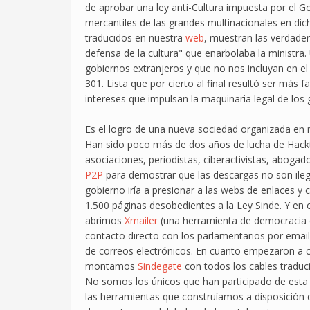
de aprobar una ley anti-Cultura impuesta por el Go
mercantiles de las grandes multinacionales en di
traducidos en nuestra
web
, muestran las verdade
defensa de la cultura" que enarbolaba la ministra
gobiernos extranjeros y que no nos incluyan en el 
301. Lista que por cierto al final resultó ser más 
intereses que impulsan la maquinaria legal de los 
Es el logro de una nueva sociedad organizada en 
Han sido poco más de dos años de lucha de Hackt
asociaciones, periodistas, ciberactivistas, abo
P2P
para demostrar que las descargas no son ileg
gobierno iría a presionar a las webs de enlaces 
1.500 páginas desobedientes a la Ley Sinde. Y en
abrimos
Xmailer
(una herramienta de democracia d
contacto directo con los parlamentarios por emai
de correos electrónicos. En cuanto empezaron a co
montamos
Sindegate
con todos los cables traduci
No somos los únicos que han participado de esta
las herramientas que construíamos a disposición