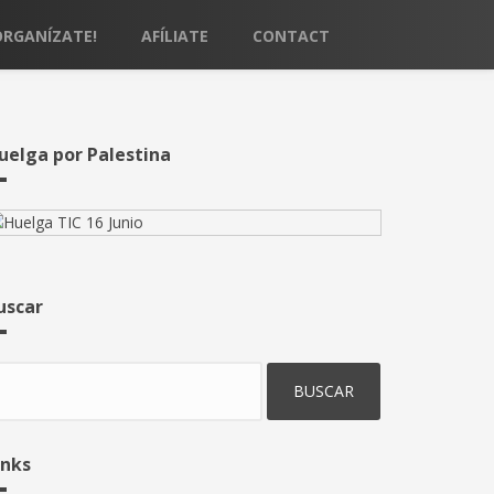
ORGANÍZATE!
AFÍLIATE
CONTACT
uelga por Palestina
uscar
uscar
inks