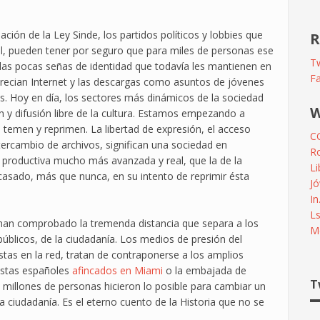
ación de la Ley Sinde, los partidos políticos y lobbies que
R
al, pueden tener por seguro que para miles de personas ese
Tw
n las pocas señas de identidad que todavía les mantienen en
F
precian Internet y las descargas como asuntos de jóvenes
 Hoy en día, los sectores más dinámicos de la sociedad
W
n y difusión libre de la cultura. Estamos empezando a
 temen y reprimen. La libertad de expresión, el acceso
C
ntercambio de archivos, significan una sociedad en
R
productiva mucho más avanzada y real, que la de la
L
asado, más que nunca, en su intento de reprimir ésta
Jó
In
L
 han comprobado la tremenda distancia que separa a los
Me
úblicos, de la ciudadanía. Los medios de presión del
estas en la red, tratan de contraponerse a los amplios
istas españoles
afincados en Miami
o la embajada de
T
 millones de personas hicieron lo posible para cambiar un
 la ciudadanía. Es el eterno cuento de la Historia que no se