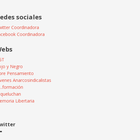
edes sociales
itter Coordinadora
acebook Coordinadora
ebs
GT
ojo y Negro
ibre Pensamiento
venes Anarcosindicalistas
...formación
squeluchan
moria Libertaria
witter