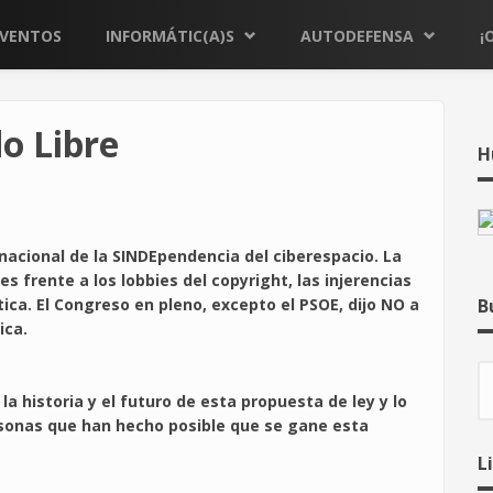
EVENTOS
INFORMÁTIC(A)S
AUTODEFENSA
¡
do Libre
H
 nacional de la SINDEpendencia del ciberespacio. La
s frente a los lobbies del copyright, las injerencias
tica. El Congreso en pleno, excepto el PSOE, dijo NO a
B
ica.
B
a historia y el futuro de esta propuesta de ley y lo
rsonas que han hecho posible que se gane esta
L