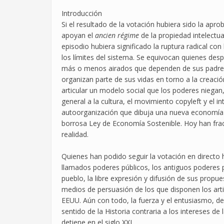
Introducción
Si el resultado de la votación hubiera sido la aprob
apoyan el
ancien régime
de la propiedad intelectu
episodio hubiera significado la ruptura radical co
los límites del sistema. Se equivocan quienes des
más o menos airados que dependen de sus padres.
organizan parte de sus vidas en torno a la creació
articular un modelo social que los poderes niegan,
general a la cultura, el movimiento copyleft y el i
autoorganización que dibuja una nueva economía 
borrosa Ley de Economía Sostenible. Hoy han frac
realidad.
Quienes han podido seguir la votación en directo
llamados poderes públicos, los antiguos poderes p
pueblo, la libre expresión y difusión de sus propu
medios de persuasión de los que disponen los art
EEUU. Aún con todo, la fuerza y el entusiasmo, de
sentido de la Historia contraria a los intereses de
detiene en el siglo XXI.