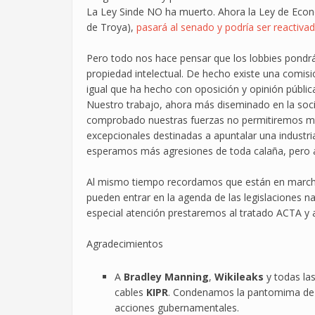
La Ley Sinde NO ha muerto. Ahora la Ley de Econo
de Troya),
pasará al senado y podría ser reactiva
Pero todo nos hace pensar que los lobbies pondrá
propiedad intelectual. De hecho existe una comisi
igual que ha hecho con oposición y opinión públic
Nuestro trabajo, ahora más diseminado en la socie
comprobado nuestras fuerzas no permitiremos más
excepcionales destinadas a apuntalar una industri
esperamos más agresiones de toda calaña, pero 
Al mismo tiempo recordamos que están en marchas 
pueden entrar en la agenda de las legislaciones n
especial atención prestaremos al tratado ACTA y a 
Agradecimientos
A
Bradley Manning
,
Wikileaks
y todas las
cables
KIPR
. Condenamos la pantomima de l
acciones gubernamentales.