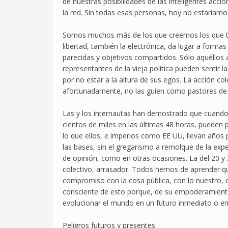
de nuestras posibilidades de las inteligentes acc
la red. Sin todas esas personas, hoy no estaríamos
Somos muchos más de los que creemos los que ti
libertad, también la electrónica, da lugar a form
parecidas y objetivos compartidos. Sólo aquéllos 
representantes de la vieja política pueden sentir 
por no estar a la altura de sus egos. La acción c
afortunadamente, no las guíen como pastores de
Las y los internautas han demostrado que cuando 
cientos de miles en las últimas 48 horas, pueden p
lo que ellos, e imperios como EE UU, llevan años 
las bases, sin el gregarismo a remolque de la expe
de opinión, como en otras ocasiones. La del 20 y 2
colectivo, arrasador. Todos hemos de aprender qu
compromiso con la cosa pública, con lo nuestro, 
consciente de esto porque, de su empoderamient
evolucionar el mundo en un futuro inmediato o e
Peligros futuros y presentes