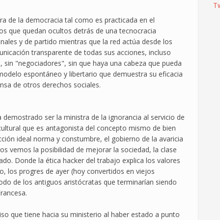
T
ura de la democracia tal como es practicada en el
dos que quedan ocultos detrás de una tecnocracia
ales y de partido mientras que la red actúa desde los
unicación transparente de todas sus acciones, incluso
ías, sin "negociadores", sin que haya una cabeza que pueda
odelo espontáneo y libertario que demuestra su eficacia
ensa de otros derechos sociales.
demostrado ser la ministra de la ignorancia al servicio de
a cultural que es antagonista del concepto mismo de bien
acción ideal norma y constumbre, el gobierno de la avaricia
s vemos la posibilidad de mejorar la sociedad, la clase
cado. Donde la ética hacker del trabajo explica los valores
ito, los progres de ayer (hoy convertidos en viejos
modo de los antiguos aristócratas que terminarían siendo
Francesa.
 que tiene hacia su ministerio al haber estado a punto