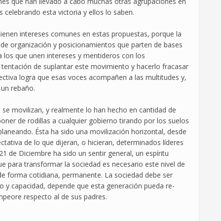
iones que han llevado a cabo muchas otras agrupaciones en
 celebrando esta victoria y ellos lo saben.
enen intereses comunes en estas propuestas, porque la
as de organización y posicionamientos que parten de bases
a los que unen intereses y mentideros con los
la tentación de suplantar este movimiento y hacerlo fracasar
olectiva logra que esas voces acompañen a las multitudes y,
 un rebaño.
se movilizan, y realmente lo han hecho en cantidad de
oner de rodillas a cualquier gobierno tirando por los suelos
planeando. Ésta ha sido una movilización horizontal, desde
ctativa de lo que dijeran, o hicieran, determinados líderes
1 de Diciembre ha sido un sentir general, un espíritu
e para transformar la sociedad es necesario este nivel de
de forma cotidiana, permanente. La sociedad debe ser
o y capacidad, depende que esta generación pueda re-
mpeore respecto al de sus padres.