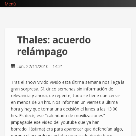
Pasar
Menú
al
contenido
principal
Thales: acuerdo
relámpago
Lun, 22/11/2010 - 14:21
Tras el show vivido vivido esta última semana nos llega la
gran sorpresa. Sí, cinco semanas sin información de
relevancia y ahora, de repente, todo se tiene que cerrar
en menos de 24 hrs. Nos informan un viernes a última
hora y hay que tomar una decisión el lunes a las 13:00
hrs. Es decir, ese "calendario de movilizaciones"
(impagable ese vídeo del youtube que ya han
borrado...lástima) era para aparentar que defendían algo,
porque el acuerdo ya estaba preparado desde hace