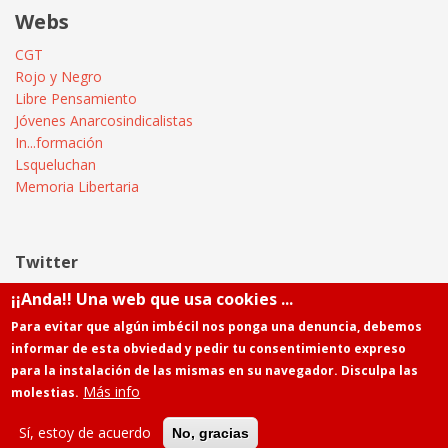
Webs
CGT
Rojo y Negro
Libre Pensamiento
Jóvenes Anarcosindicalistas
In...formación
Lsqueluchan
Memoria Libertaria
Twitter
¡¡Anda!! Una web que usa cookies ...
Tweets by @Informatica_CGT
Para evitar que algún imbécil nos ponga una denuncia, debemos
informar de esta obviedad y pedir tu consentimiento expreso
para la instalación de las mismas en su navegador. Disculpa las
Más info
molestias.
Powered by
Drupal
Contacto
Sí, estoy de acuerdo
No, gracias