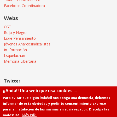
Facebook Coordinadora
Webs
CGT
Rojo y Negro
Libre Pensamiento
Jóvenes Anarcosindicalistas
In...formación
Lsqueluchan
Memoria Libertaria
Twitter
¡¡Anda!! Una web que usa cookies ...
Tweets by @Informatica_CGT
Para evitar que algún imbécil nos ponga una denuncia, debemos
informar de esta obviedad y pedir tu consentimiento expreso
para la instalación de las mismas en su navegador. Disculpa las
Más info
molestias.
Powered by
Drupal