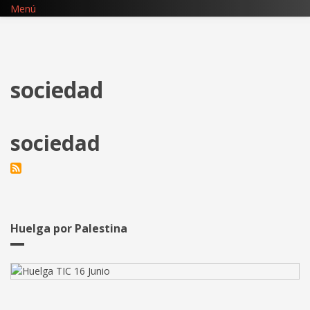
Pasar
Menú
al
contenido
principal
sociedad
sociedad
Huelga por Palestina