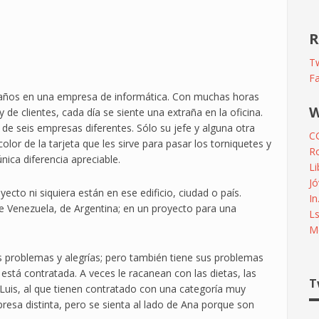
R
Tw
F
co años en una empresa de informática. Con muchas horas
W
 de clientes, cada día se siente una extraña en la oficina.
 seis empresas diferentes. Sólo su jefe y alguna otra
C
olor de la tarjeta que les sirve para pasar los torniquetes y
R
única diferencia apreciable.
L
Jó
to ni siquiera están en ese edificio, ciudad o país.
In
de Venezuela, de Argentina; en un proyecto para una
L
Me
s problemas y alegrías; pero también tiene sus problemas
 está contratada. A veces le racanean con las dietas, las
T
uis, al que tienen contratado con una categoría muy
resa distinta, pero se sienta al lado de Ana porque son