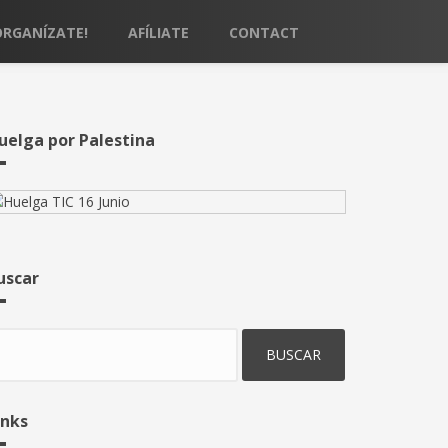
ORGANÍZATE!
AFÍLIATE
CONTACT
uelga por Palestina
uscar
uscar
inks