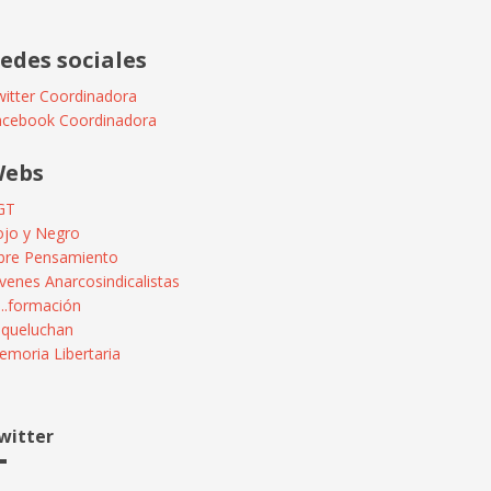
edes sociales
itter Coordinadora
acebook Coordinadora
ebs
GT
ojo y Negro
ibre Pensamiento
venes Anarcosindicalistas
...formación
squeluchan
moria Libertaria
witter