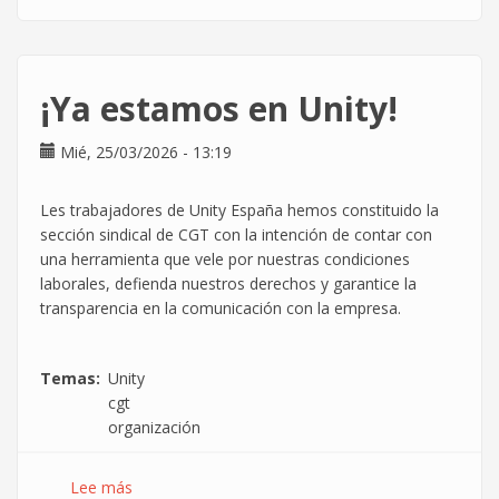
¡LOS
FESTIVOS
QUE
CAIGAN
¡Ya estamos en Unity!
EN
SÁBADO
Mié, 25/03/2026 - 13:19
SE
DISFRUTARÁN
EN
Les trabajadores de Unity España hemos constituido la
OTRO
sección sindical de CGT con la intención de contar con
DÍA!
una herramienta que vele por nuestras condiciones
laborales, defienda nuestros derechos y garantice la
transparencia en la comunicación con la empresa.
Temas
Unity
cgt
organización
Lee más
sobre