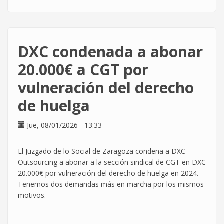
¿Sabías
que
cuando
votas
DXC condenada a abonar
en
unas
20.000€ a CGT por
elecciones
vulneración del derecho
sindicales
también
de huelga
votas
quién
Jue, 08/01/2026 - 13:33
negocia
el
convenio
El Juzgado de lo Social de Zaragoza condena a DXC
TIC?
Outsourcing a abonar a la sección sindical de CGT en DXC
20.000€ por vulneración del derecho de huelga en 2024.
Tenemos dos demandas más en marcha por los mismos
motivos.