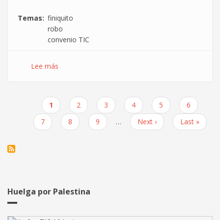
Temas
finiquito
robo
convenio TIC
Lee más
sobre
Citamos
a
DXC
Página
1
Page
2
Page
3
Page
4
Page
5
Page
6
al
Paginación
actual
SIMA
Page
7
Page
8
Page
9
…
Siguiente
Next ›
Última
Last »
por
página
página
ahorrarse
dinero
en
los
finiquitos
Huelga por Palestina