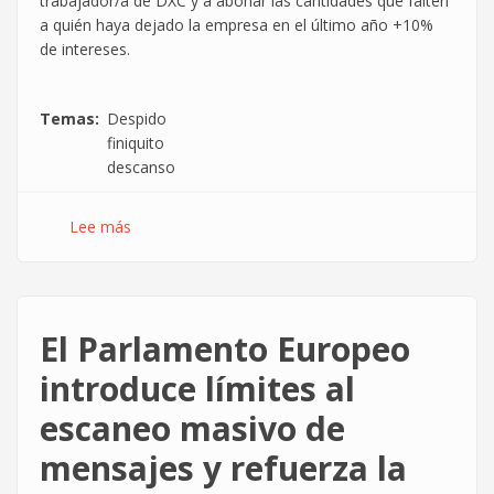
trabajador/a de DXC y a abonar las cantidades que falten
a quién haya dejado la empresa en el último año +10%
de intereses.
Temas
Despido
finiquito
descanso
Lee más
sobre
Si
se
extingue
el
El Parlamento Europeo
contrato
tienen
introduce límites al
que
escaneo masivo de
pagarte
el
mensajes y refuerza la
descanso
semanal.