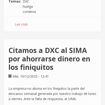
Temas
DXC
huelga
condena
Lee más
sobre
DXC
condenada
a
abonar
Citamos a DXC al SIMA
20.000€
a
por ahorrarse dinero en
CGT
los finiquitos
por
vulneración
del
Mié, 10/12/2025 - 12:41
derecho
de
La empresa no abona en los finiquitos la parte del
huelga
descanso semanal generada por nuestro trabajo de lunes
a viernes. Ante la falta de respuesta, al SIMA.