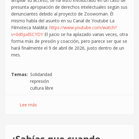
ampliar su acceso, se ha visto involucrado en un caso de
comunicaciones
presunta apropiación de derechos intelectuales según sus
denunciantes debido al proyecto de Zoowoman. Él
mismo habla del asunto en su Canal de Youtube La
Filmoteca Maldita:
https://www.youtube.com/watch?
v=0d0judSCYDY
El juicio se ha aplazado varias veces, otra
forma más de presión y coacción, pero parece ser que se
hará finalmente el 9 de abril de 2026, justo dentro de un
mes.
Temas
Solidaridad
represión
cultura libre
Lee más
sobre
Declaración
de
solidaridad
con
El