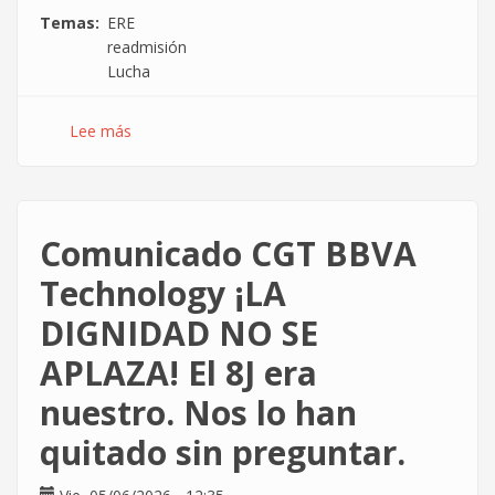
Temas
ERE
readmisión
Lucha
Lee más
sobre
¡El
Despido
Colectivo
en
Comunicado CGT BBVA
Global
Rosetta
Technology ¡LA
es
DIGNIDAD NO SE
Nulo!
APLAZA! El 8J era
nuestro. Nos lo han
quitado sin preguntar.