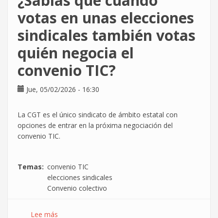
¿Sabías que cuando
Feo
votas en unas elecciones
ante
sindicales también votas
la
situación
quién negocia el
de
persecución
convenio TIC?
Jue, 05/02/2026 - 16:30
La CGT es el único sindicato de ámbito estatal con
opciones de entrar en la próxima negociación del
convenio TIC.
Temas
convenio TIC
elecciones sindicales
Convenio colectivo
Lee más
sobre