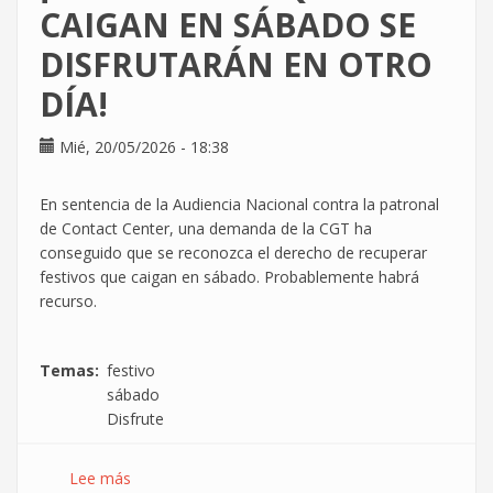
DIGNIDAD
CAIGAN EN SÁBADO SE
NO
DISFRUTARÁN EN OTRO
SE
APLAZA!
DÍA!
El
8J
Mié, 20/05/2026 - 18:38
era
nuestro.
Nos
En sentencia de la Audiencia Nacional contra la patronal
lo
de Contact Center, una demanda de la CGT ha
han
conseguido que se reconozca el derecho de recuperar
quitado
festivos que caigan en sábado. Probablemente habrá
sin
recurso.
preguntar.
Temas
festivo
sábado
Disfrute
Lee más
sobre