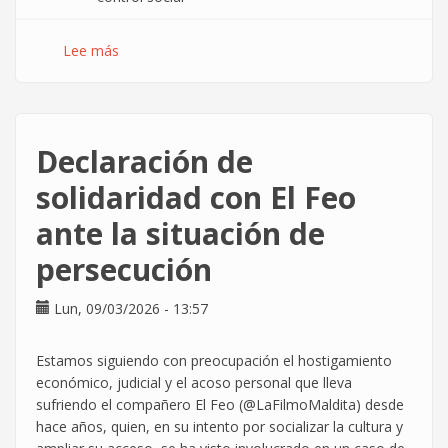
Lee más
sobre
El
Parlamento
Europeo
introduce
Declaración de
límites
al
solidaridad con El Feo
escaneo
ante la situación de
masivo
de
persecución
mensajes
y
Lun, 09/03/2026 - 13:57
refuerza
la
protección
Estamos siguiendo con preocupación el hostigamiento
del
económico, judicial y el acoso personal que lleva
secreto
sufriendo el compañero El Feo (@LaFilmoMaldita) desde
de
hace años, quien, en su intento por socializar la cultura y
las