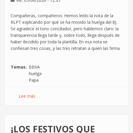
Vie, 05/06/2026 - 12:35
Compañeras, compañeros: Hemos leído la nota de la
RLPT explicando por qué se ha movido la huelga del 8J.
Se agradece el tono conciliador, pero hablemos claro: la
transparencia llega tarde y, sobre todo, llega después de
haber decidido por toda la plantilla. En esa nota se
confiesan tres cosas, y las tres retratan a quien las firma.
Temas
BBVA
huelga
Papa
Lee más
sobre
Comunicado
CGT
BBVA
Technology
¡LOS FESTIVOS QUE
¡LA