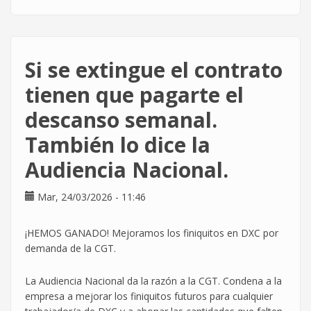
¡Ya
estamos
en
Unity!
Si se extingue el contrato
tienen que pagarte el
descanso semanal.
También lo dice la
Audiencia Nacional.
Mar, 24/03/2026 - 11:46
¡HEMOS GANADO! Mejoramos los finiquitos en DXC por
demanda de la CGT.
La Audiencia Nacional da la razón a la CGT. Condena a la
empresa a mejorar los finiquitos futuros para cualquier